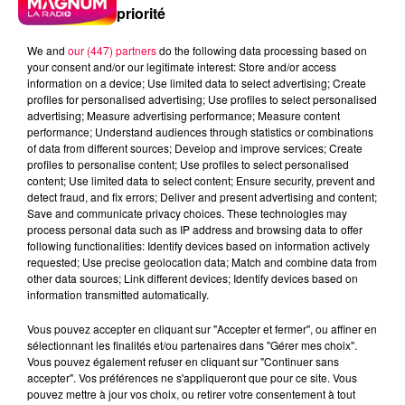
priorité
We and
our (447) partners
do the following data processing based on
your consent and/or our legitimate interest: Store and/or access
information on a device; Use limited data to select advertising; Create
profiles for personalised advertising; Use profiles to select personalised
advertising; Measure advertising performance; Measure content
performance; Understand audiences through statistics or combinations
of data from different sources; Develop and improve services; Create
profiles to personalise content; Use profiles to select personalised
content; Use limited data to select content; Ensure security, prevent and
detect fraud, and fix errors; Deliver and present advertising and content;
Save and communicate privacy choices. These technologies may
process personal data such as IP address and browsing data to offer
following functionalities: Identify devices based on information actively
requested; Use precise geolocation data; Match and combine data from
other data sources; Link different devices; Identify devices based on
information transmitted automatically.
Vous pouvez accepter en cliquant sur "Accepter et fermer", ou affiner en
podcasts/2023/02/PUBLIREPORT-UIMM-.mp3
sélectionnant les finalités et/ou partenaires dans "Gérer mes choix".
Vous pouvez également refuser en cliquant sur "Continuer sans
accepter". Vos préférences ne s'appliqueront que pour ce site. Vous
pouvez mettre à jour vos choix, ou retirer votre consentement à tout