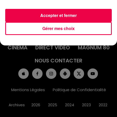
Accepter et fermer
ACCUEIL
INFOS
EMISSIONS
Gérer mes choix
AGENDA
JEUX
PODCASTS
CINÉMA
DIRECT VIDÉO
MAGNUM 80
NOUS CONTACTER
Mentions Légales
Politique de Confidentialité
Archives
2026
2025
2024
2023
2022