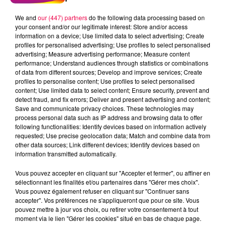
We and
our (447) partners
do the following data processing based on
your consent and/or our legitimate interest: Store and/or access
information on a device; Use limited data to select advertising; Create
profiles for personalised advertising; Use profiles to select personalised
advertising; Measure advertising performance; Measure content
performance; Understand audiences through statistics or combinations
of data from different sources; Develop and improve services; Create
profiles to personalise content; Use profiles to select personalised
content; Use limited data to select content; Ensure security, prevent and
detect fraud, and fix errors; Deliver and present advertising and content;
Save and communicate privacy choices. These technologies may
process personal data such as IP address and browsing data to offer
following functionalities: Identify devices based on information actively
requested; Use precise geolocation data; Match and combine data from
other data sources; Link different devices; Identify devices based on
podcasts/2023/02/PUBLIREPORT-VOSGIEN-
information transmitted automatically.
GOURMET-Podcast.mp3
Vous pouvez accepter en cliquant sur "Accepter et fermer", ou affiner en
sélectionnant les finalités et/ou partenaires dans "Gérer mes choix".
Vous pouvez également refuser en cliquant sur "Continuer sans
accepter". Vos préférences ne s'appliqueront que pour ce site. Vous
pouvez mettre à jour vos choix, ou retirer votre consentement à tout
moment via le lien "Gérer les cookies" situé en bas de chaque page.