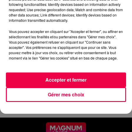
following functionalities: Identify devices based on information actively
podcasts/2025/03/PUBLIREPORTAGE-MAIRIE-DE-
requested; Use precise geolocation data; Match and combine data from
other data sources; Link different devices; Identify devices based on
SAINT-DIE-DES-VOSGES-.mp3
information transmitted automatically.
Vous pouvez accepter en cliquant sur "Accepter et fermer", ou affiner en
sélectionnant les finalités et/ou partenaires dans "Gérer mes choix".
Vous pouvez également refuser en cliquant sur "Continuer sans
accepter". Vos préférences ne s'appliqueront que pour ce site. Vous
pouvez mettre à jour vos choix, ou retirer votre consentement à tout
SAINT-DIÉ : les habitants
moment via le lien "Gérer les cookies" situé en bas de chaque page.
retroussent leurs manches pour
un grand ménage de printemps
! Une opération XXL qui mobilise
Accepter et fermer
toute la ville... On en parle avec
Monsieur le Maire.
Gérer mes choix
https://www.saint-die-des-
vosges.fr/