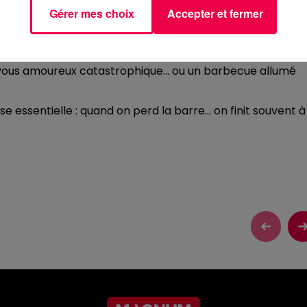
Gérer mes choix
Accepter et fermer
bon port quand on navigue comme une chips dans une machine
débarquer dans notre quotidien. Aujourd’hui, on peut être
-vous amoureux catastrophique… ou un barbecue allumé
 essentielle : quand on perd la barre… on finit souvent à