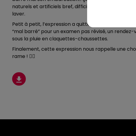
naturels et artificiels bref, difficile d’arriver à 
laver.
Petit à petit, l’expression a quitté les océans pour 
“mal barré” pour un examen pas révisé, un rendez
sous la pluie en claquettes-chaussettes.
Finalement, cette expression nous rappelle une chose
rame ! 🚣‍♂️