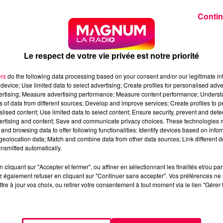
2 min 54 
Contin
Le respect de votre vie privée est notre priorité
RE MAL BARRÉ » ?
ers
do the following data processing based on your consent and/or our legitimate int
device; Use limited data to select advertising; Create profiles for personalised adver
vertising; Measure advertising performance; Measure content performance; Unders
 l’expression « être mal barré »
?
ns of data from different sources; Develop and improve services; Create profiles to 
alised content; Use limited data to select content; Ensure security, prevent and detect
arlons de l’expression ETRE MAL BARRÉ
ertising and content; Save and communicate privacy choices. These technologies
and browsing data to offer following functionalities: Identify devices based on infor
dit souvent : “il est mal barré”. Et franchement, quand on
eolocation data; Match and combine data from other data sources; Link different de
e même matin… on voit très bien le concept. 😅
nsmitted automatically.
e qu’elle parle d’une route barrée, d’une impasse ou d’un
cliquant sur "Accepter et fermer", ou affiner en sélectionnant les finalités et/ou pa
 également refuser en cliquant sur "Continuer sans accepter". Vos préférences ne 
tre à jour vos choix, ou retirer votre consentement à tout moment via le lien "Gérer 
ection les bateaux ! ⛵
rre, autrement dit diriger le bateau. Et forcément, si le mar
compliquée. Courants, tempêtes, les nombreux rochers