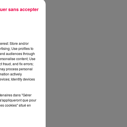
sec
uer sans accepter
erest: Store and/or
tising; Use profiles to
tand audiences through
personalise content; Use
 fraud, and fix errors;
 may process personal
mation actively
vices; Identify devices
rtenaires dans "Gérer
s'appliqueront que pour
les cookies" situé en
in