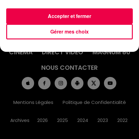
Accepter et fermer
ACCUEIL
INFOS
EMISSIONS
Gérer mes choix
AGENDA
JEUX
PODCASTS
CINÉMA
DIRECT VIDÉO
MAGNUM 80
NOUS CONTACTER
Mentions Légales
Politique de Confidentialité
Archives
2026
2025
2024
2023
2022