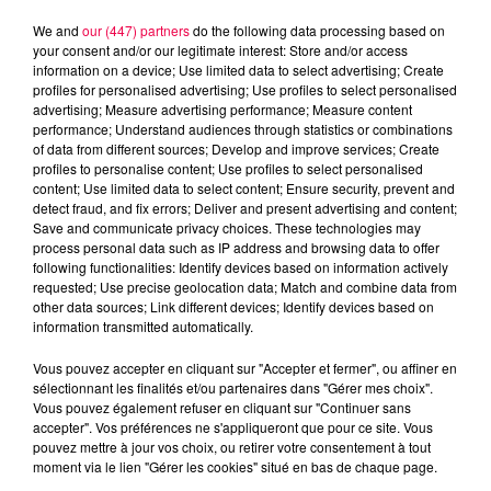
We and
our (447) partners
do the following data processing based on
your consent and/or our legitimate interest: Store and/or access
information on a device; Use limited data to select advertising; Create
profiles for personalised advertising; Use profiles to select personalised
advertising; Measure advertising performance; Measure content
performance; Understand audiences through statistics or combinations
of data from different sources; Develop and improve services; Create
profiles to personalise content; Use profiles to select personalised
content; Use limited data to select content; Ensure security, prevent and
detect fraud, and fix errors; Deliver and present advertising and content;
Save and communicate privacy choices. These technologies may
process personal data such as IP address and browsing data to offer
following functionalities: Identify devices based on information actively
Flash infos
requested; Use precise geolocation data; Match and combine data from
Crédit :
Flash infos
other data sources; Link different devices; Identify devices based on
information transmitted automatically.
podcasts/2023/02/20230210-QPUC.mp3
Vous pouvez accepter en cliquant sur "Accepter et fermer", ou affiner en
sélectionnant les finalités et/ou partenaires dans "Gérer mes choix".
Vous pouvez également refuser en cliquant sur "Continuer sans
accepter". Vos préférences ne s'appliqueront que pour ce site. Vous
pouvez mettre à jour vos choix, ou retirer votre consentement à tout
moment via le lien "Gérer les cookies" situé en bas de chaque page.