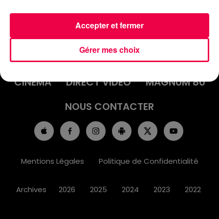
Accepter et fermer
ACCUEIL
INFOS
EMISSIONS
Gérer mes choix
AGENDA
JEUX
PODCASTS
CINÉMA
DIRECT VIDÉO
MAGNUM 80
NOUS CONTACTER
Mentions Légales
Politique de Confidentialité
Archives
2026
2025
2024
2023
2022