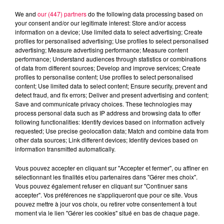
We and
our (447) partners
do the following data processing based on
your consent and/or our legitimate interest: Store and/or access
information on a device; Use limited data to select advertising; Create
profiles for personalised advertising; Use profiles to select personalised
advertising; Measure advertising performance; Measure content
performance; Understand audiences through statistics or combinations
of data from different sources; Develop and improve services; Create
profiles to personalise content; Use profiles to select personalised
content; Use limited data to select content; Ensure security, prevent and
detect fraud, and fix errors; Deliver and present advertising and content;
Save and communicate privacy choices. These technologies may
process personal data such as IP address and browsing data to offer
following functionalities: Identify devices based on information actively
Flash infos
requested; Use precise geolocation data; Match and combine data from
Crédit :
Flash infos
other data sources; Link different devices; Identify devices based on
information transmitted automatically.
podcasts/2022/12/20221214-QPUC.mp3
Vous pouvez accepter en cliquant sur "Accepter et fermer", ou affiner en
sélectionnant les finalités et/ou partenaires dans "Gérer mes choix".
Vous pouvez également refuser en cliquant sur "Continuer sans
accepter". Vos préférences ne s'appliqueront que pour ce site. Vous
pouvez mettre à jour vos choix, ou retirer votre consentement à tout
moment via le lien "Gérer les cookies" situé en bas de chaque page.