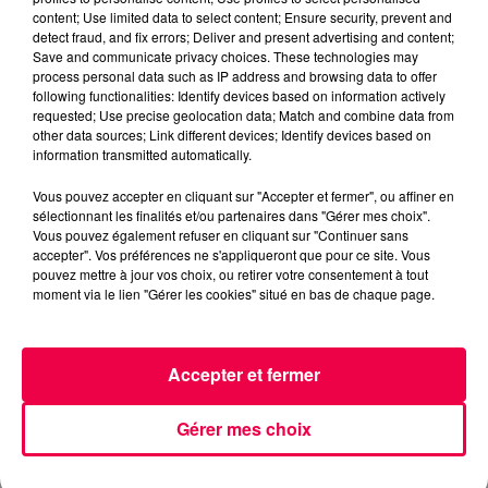
QUIZZ TONIC
MEURTHE ET MOSELLE
content; Use limited data to select content; Ensure security, prevent and
HAMMEVILLE
detect fraud, and fix errors; Deliver and present advertising and content;
Save and communicate privacy choices. These technologies may
process personal data such as IP address and browsing data to offer
NATHAN SLAMA
following functionalities: Identify devices based on information actively
requested; Use precise geolocation data; Match and combine data from
QUIZZ TONIC avec Agnès d'Hammeville (8/06)
other data sources; Link different devices; Identify devices based on
information transmitted automatically.
0:00
2 min 30 sec
Vous pouvez accepter en cliquant sur "Accepter et fermer", ou affiner en
sélectionnant les finalités et/ou partenaires dans "Gérer mes choix".
Vous pouvez également refuser en cliquant sur "Continuer sans
accepter". Vos préférences ne s'appliqueront que pour ce site. Vous
8 juin 2026 - 2 min 30 sec
pouvez mettre à jour vos choix, ou retirer votre consentement à tout
moment via le lien "Gérer les cookies" situé en bas de chaque page.
QUIZZ TONIC AVEC AGNÈS D'HAMMEVILLE
(8/06)
Accepter et fermer
QUIZZ TONIC avec Agnès d'Hammeville (8/06)
Gérer mes choix