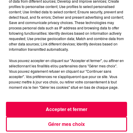
QUIZZ TONIC
BAINS LES BAINS
of data from different sources; Develop and improve services; Create
profiles to personalise content; Use profiles to select personalised
VOSGES
content; Use limited data to select content; Ensure security, prevent and
detect fraud, and fix errors; Deliver and present advertising and content;
Save and communicate privacy choices. These technologies may
NATHAN SLAMA
process personal data such as IP address and browsing data to offer
following functionalities: Identify devices based on information actively
QUIZZ TONIC avec Amandine de Bains-les-Bains
requested; Use precise geolocation data; Match and combine data from
(30/01)
other data sources; Link different devices; Identify devices based on
information transmitted automatically.
0:00
3 min 27 sec
Vous pouvez accepter en cliquant sur "Accepter et fermer", ou affiner en
sélectionnant les finalités et/ou partenaires dans "Gérer mes choix".
Vous pouvez également refuser en cliquant sur "Continuer sans
accepter". Vos préférences ne s'appliqueront que pour ce site. Vous
30 janvier 2026 - 3 min 27 sec
pouvez mettre à jour vos choix, ou retirer votre consentement à tout
moment via le lien "Gérer les cookies" situé en bas de chaque page.
QUIZZ TONIC AVEC AMANDINE DE BAINS-LES-
BAINS (30/01)
Accepter et fermer
QUIZZ TONIC avec Amandine de Bains-les-Bains
Gérer mes choix
(30/01)