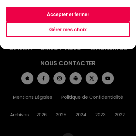
Accepter et fermer
ACCUEIL
INFOS
EMISSIONS
Gérer mes choix
AGENDA
JEUX
PODCASTS
CINÉMA
DIRECT VIDÉO
MAGNUM 80
NOUS CONTACTER
Mentions Légales
Politique de Confidentialité
Archives
2026
2025
2024
2023
2022