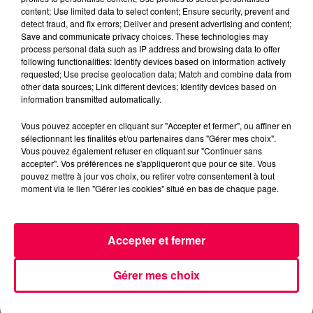
MAGNUM LA RADIO
VOSGES
content; Use limited data to select content; Ensure security, prevent and
FAUCONCOURT
detect fraud, and fix errors; Deliver and present advertising and content;
Save and communicate privacy choices. These technologies may
process personal data such as IP address and browsing data to offer
NATHAN SLAMA
following functionalities: Identify devices based on information actively
requested; Use precise geolocation data; Match and combine data from
QUIZZ TONIC avec Audrey de Fauconcourt (17/12)
other data sources; Link different devices; Identify devices based on
information transmitted automatically.
0:00
2 min 56 sec
Vous pouvez accepter en cliquant sur "Accepter et fermer", ou affiner en
sélectionnant les finalités et/ou partenaires dans "Gérer mes choix".
Vous pouvez également refuser en cliquant sur "Continuer sans
accepter". Vos préférences ne s'appliqueront que pour ce site. Vous
17 décembre 2025 - 2 min 56 sec
pouvez mettre à jour vos choix, ou retirer votre consentement à tout
moment via le lien "Gérer les cookies" situé en bas de chaque page.
QUIZZ TONIC AVEC AUDREY DE
FAUCONCOURT (17/12)
Accepter et fermer
QUIZZ TONIC avec Audrey de Fauconcourt (17/12)
Gérer mes choix