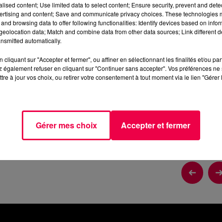
alised content; Use limited data to select content; Ensure security, prevent and detect
3 min 1 
ertising and content; Save and communicate privacy choices. These technologies
and browsing data to offer following functionalities: Identify devices based on infor
eolocation data; Match and combine data from other data sources; Link different de
nsmitted automatically.
cliquant sur "Accepter et fermer", ou affiner en sélectionnant les finalités et/ou pa
OSELLE (26/06)
 également refuser en cliquant sur "Continuer sans accepter". Vos préférences ne 
tre à jour vos choix, ou retirer votre consentement à tout moment via le lien "Gérer 
/06)
Gérer mes choix
Accepter et fermer