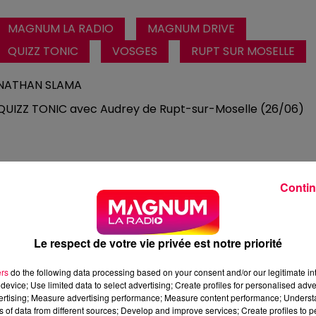
MAGNUM LA RADIO
MAGNUM DRIVE
QUIZZ TONIC
VOSGES
RUPT SUR MOSELLE
NATHAN SLAMA
QUIZZ TONIC avec Audrey de Rupt-sur-Moselle (26/06)
Contin
Le respect de votre vie privée est notre priorité
ers
do the following data processing based on your consent and/or our legitimate int
device; Use limited data to select advertising; Create profiles for personalised adver
vertising; Measure advertising performance; Measure content performance; Unders
ns of data from different sources; Develop and improve services; Create profiles to 