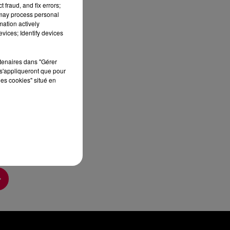
 fraud, and fix errors;
sec
 may process personal
mation actively
vices; Identify devices
rtenaires dans "Gérer
s'appliqueront que pour
les cookies" situé en