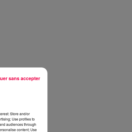
uer sans accepter
erest: Store and/or
tising; Use profiles to
tand audiences through
personalise content; Use