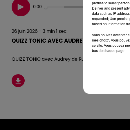
profiles to select person
0:00
Deliver and present adv
data such as IP address 
requested; Use precise g
based on information tra
26 juin 2026 - 3 min 1 sec
Vous pouvez accepter en 
QUIZZ TONIC AVEC AUDREY DE RUPT-SUR-M
mes choix". Vous pouvez
ce site. Vous pouvez met
bas de chaque page.
QUIZZ TONIC avec Audrey de Rupt-sur-Moselle (26