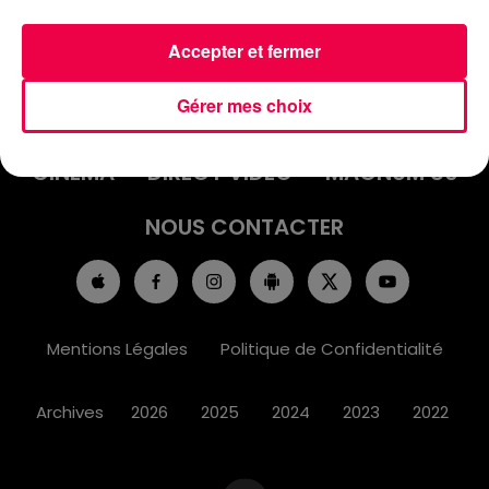
Accepter et fermer
ACCUEIL
INFOS
EMISSIONS
Gérer mes choix
AGENDA
JEUX
PODCASTS
CINÉMA
DIRECT VIDÉO
MAGNUM 80
NOUS CONTACTER
Mentions Légales
Politique de Confidentialité
Archives
2026
2025
2024
2023
2022