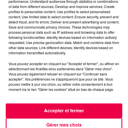
performance; Understand audiences through statistics or combinations
MAGNUM LA RADIO
MAGNUM DRIVE
of data from different sources; Develop and improve services; Create
QUIZZTONIC
VOSGES
profiles to personalise content; Use profiles to select personalised
content; Use limited data to select content; Ensure security, prevent and
CHATEL SUR MOSELLE
detect fraud, and fix errors; Deliver and present advertising and content;
Save and communicate privacy choices. These technologies may
process personal data such as IP address and browsing data to offer
NATHAN SLAMA
following functionalities: Identify devices based on information actively
requested; Use precise geolocation data; Match and combine data from
QUIZZ TONIC avec Emmanuel de Chatel-sur-
other data sources; Link different devices; Identify devices based on
Moselle (11/06)
information transmitted automatically.
Vous pouvez accepter en cliquant sur "Accepter et fermer", ou affiner en
0:00
3 min 1 sec
sélectionnant les finalités et/ou partenaires dans "Gérer mes choix".
Vous pouvez également refuser en cliquant sur "Continuer sans
accepter". Vos préférences ne s'appliqueront que pour ce site. Vous
pouvez mettre à jour vos choix, ou retirer votre consentement à tout
moment via le lien "Gérer les cookies" situé en bas de chaque page.
11 juin 2026 - 3 min 1 sec
QUIZZ TONIC AVEC EMMANUEL DE CHATEL-
SUR-MOSELLE (11/06)
Accepter et fermer
QUIZZ TONIC avec Emmanuel de Chatel-sur-Moselle
Gérer mes choix