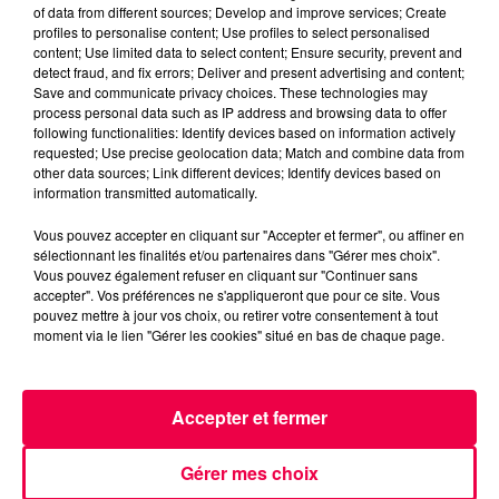
MAGNUM LA RADIO
MAGNUM DRIVE
of data from different sources; Develop and improve services; Create
profiles to personalise content; Use profiles to select personalised
QUIZZ TONIC
VOSGES
content; Use limited data to select content; Ensure security, prevent and
detect fraud, and fix errors; Deliver and present advertising and content;
RAMBERVILLERS
Save and communicate privacy choices. These technologies may
process personal data such as IP address and browsing data to offer
NATHAN SLAMA
following functionalities: Identify devices based on information actively
requested; Use precise geolocation data; Match and combine data from
QUIZZ TONIC avec Johanna de Rambervillers
other data sources; Link different devices; Identify devices based on
information transmitted automatically.
(11/05)
Vous pouvez accepter en cliquant sur "Accepter et fermer", ou affiner en
sélectionnant les finalités et/ou partenaires dans "Gérer mes choix".
0:00
3 min 21 sec
Vous pouvez également refuser en cliquant sur "Continuer sans
accepter". Vos préférences ne s'appliqueront que pour ce site. Vous
pouvez mettre à jour vos choix, ou retirer votre consentement à tout
moment via le lien "Gérer les cookies" situé en bas de chaque page.
11 mai 2026 - 3 min 21 sec
QUIZZ TONIC AVEC JOHANNA DE
RAMBERVILLERS (11/05)
Accepter et fermer
Gérer mes choix
QUIZZ TONIC avec Johanna de Rambervillers (11/05)