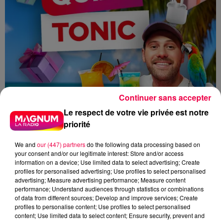
Continuer sans accepter
Le respect de votre vie privée est notre
priorité
We and
our (447) partners
do the following data processing based on
your consent and/or our legitimate interest: Store and/or access
information on a device; Use limited data to select advertising; Create
profiles for personalised advertising; Use profiles to select personalised
advertising; Measure advertising performance; Measure content
performance; Understand audiences through statistics or combinations
of data from different sources; Develop and improve services; Create
MAGNUM LA RADIO
MAGNUM DRIVE
profiles to personalise content; Use profiles to select personalised
content; Use limited data to select content; Ensure security, prevent and