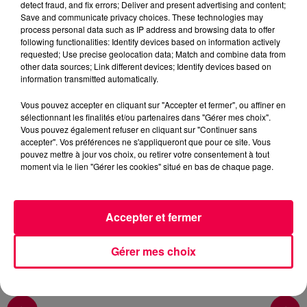
QUIZZ TONIC
VOSGES
ESSEGNEY
detect fraud, and fix errors; Deliver and present advertising and content;
Save and communicate privacy choices. These technologies may
process personal data such as IP address and browsing data to offer
NATHAN SLAMA
following functionalities: Identify devices based on information actively
requested; Use precise geolocation data; Match and combine data from
QUIZZ TONIC avec Julie d'Essegney (24/06)
other data sources; Link different devices; Identify devices based on
information transmitted automatically.
0:00
2 min 59 sec
Vous pouvez accepter en cliquant sur "Accepter et fermer", ou affiner en
sélectionnant les finalités et/ou partenaires dans "Gérer mes choix".
Vous pouvez également refuser en cliquant sur "Continuer sans
accepter". Vos préférences ne s'appliqueront que pour ce site. Vous
24 juin 2026 - 2 min 59 sec
pouvez mettre à jour vos choix, ou retirer votre consentement à tout
moment via le lien "Gérer les cookies" situé en bas de chaque page.
QUIZZ TONIC AVEC JULIE D'ESSEGNEY (24/06)
Accepter et fermer
QUIZZ TONIC avec Julie d'Essegney (24/06)
Gérer mes choix