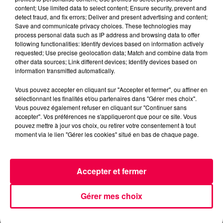
QUIZZ TONIC
MEURTHE ET MOSELLE
content; Use limited data to select content; Ensure security, prevent and
MENIL LA TOUR
detect fraud, and fix errors; Deliver and present advertising and content;
Save and communicate privacy choices. These technologies may
process personal data such as IP address and browsing data to offer
NATHAN SLAMA
following functionalities: Identify devices based on information actively
requested; Use precise geolocation data; Match and combine data from
QUIZZ TONIC avec Karine de Ménil-la-tour (2/06)
other data sources; Link different devices; Identify devices based on
information transmitted automatically.
0:00
2 min 50 sec
Vous pouvez accepter en cliquant sur "Accepter et fermer", ou affiner en
sélectionnant les finalités et/ou partenaires dans "Gérer mes choix".
Vous pouvez également refuser en cliquant sur "Continuer sans
accepter". Vos préférences ne s'appliqueront que pour ce site. Vous
2 juin 2026 - 2 min 50 sec
pouvez mettre à jour vos choix, ou retirer votre consentement à tout
moment via le lien "Gérer les cookies" situé en bas de chaque page.
QUIZZ TONIC AVEC KARINE DE MÉNIL-LA-
TOUR (2/06)
Accepter et fermer
QUIZZ TONIC avec Karine de Ménil-la-tour (2/06)
Gérer mes choix