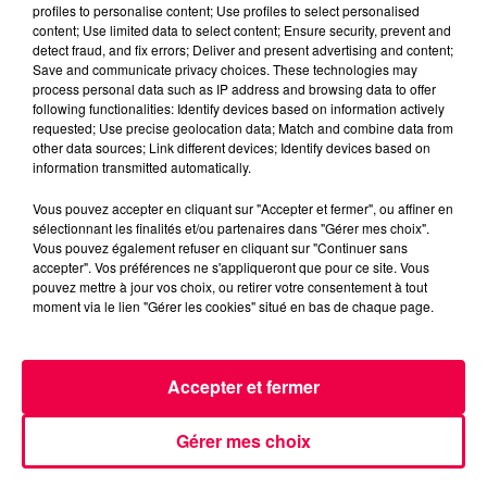
QUIZZ TONIC
VOSGES
profiles to personalise content; Use profiles to select personalised
content; Use limited data to select content; Ensure security, prevent and
RAON AUX BOIS
detect fraud, and fix errors; Deliver and present advertising and content;
Save and communicate privacy choices. These technologies may
NATHAN SLAMA
process personal data such as IP address and browsing data to offer
following functionalities: Identify devices based on information actively
QUIZZ TONIC avec Louis de Raon-aux-Bois
requested; Use precise geolocation data; Match and combine data from
other data sources; Link different devices; Identify devices based on
(26/05)
information transmitted automatically.
Vous pouvez accepter en cliquant sur "Accepter et fermer", ou affiner en
0:00
3 min 4 sec
sélectionnant les finalités et/ou partenaires dans "Gérer mes choix".
Vous pouvez également refuser en cliquant sur "Continuer sans
accepter". Vos préférences ne s'appliqueront que pour ce site. Vous
pouvez mettre à jour vos choix, ou retirer votre consentement à tout
26 mai 2026 - 3 min 4 sec
moment via le lien "Gérer les cookies" situé en bas de chaque page.
QUIZZ TONIC AVEC LOUIS DE RAON-AUX-BOIS
(26/05)
Accepter et fermer
QUIZZ TONIC avec Louis de Raon-aux-Bois (26/05)
Gérer mes choix