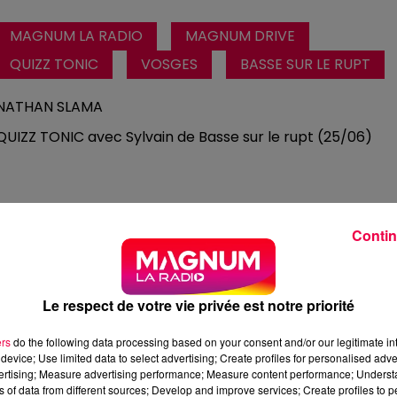
MAGNUM LA RADIO
MAGNUM DRIVE
QUIZZ TONIC
VOSGES
BASSE SUR LE RUPT
NATHAN SLAMA
QUIZZ TONIC avec Sylvain de Basse sur le rupt (25/06)
Contin
Le respect de votre vie privée est notre priorité
ers
do the following data processing based on your consent and/or our legitimate int
device; Use limited data to select advertising; Create profiles for personalised adver
vertising; Measure advertising performance; Measure content performance; Unders
ns of data from different sources; Develop and improve services; Create profiles to 