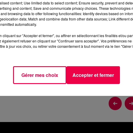
alised content; Use limited data to select content; Ensure security, prevent and detect
2 min 58 
ertising and content; Save and communicate privacy choices. These technologies
and browsing data to offer following functionalities: Identify devices based on infor
eolocation data; Match and combine data from other data sources; Link different de
nsmitted automatically.
cliquant sur "Accepter et fermer", ou affiner en sélectionnant les finalités et/ou pa
E RUPT (25/06)
 également refuser en cliquant sur "Continuer sans accepter". Vos préférences ne 
tre à jour vos choix, ou retirer votre consentement à tout moment via le lien "Gérer 
06)
Gérer mes choix
Accepter et fermer