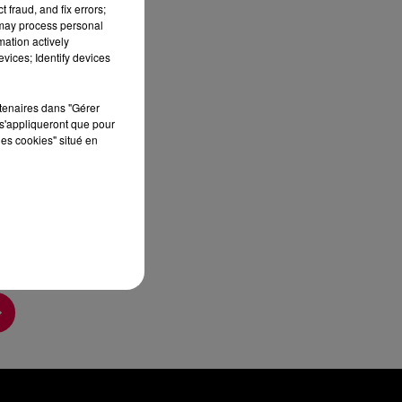
 fraud, and fix errors;
sec
 may process personal
mation actively
vices; Identify devices
rtenaires dans "Gérer
s'appliqueront que pour
les cookies" situé en