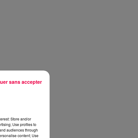
uer sans accepter
erest: Store and/or
tising; Use profiles to
tand audiences through
personalise content; Use