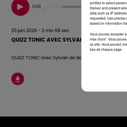
profiles to select person
0:00
Deliver and present adv
data such as IP address 
requested; Use precise g
based on information tra
25 juin 2026 - 2 min 58 sec
Vous pouvez accepter en 
QUIZZ TONIC AVEC SYLVAIN DE BASSE SUR L
mes choix". Vous pouvez
ce site. Vous pouvez met
bas de chaque page.
QUIZZ TONIC avec Sylvain de Basse sur le rupt (25/