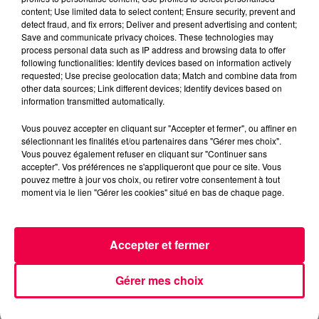
QUIZZ TONIC
VOSGES
content; Use limited data to select content; Ensure security, prevent and
LE SYNDICAT
detect fraud, and fix errors; Deliver and present advertising and content;
Save and communicate privacy choices. These technologies may
process personal data such as IP address and browsing data to offer
NATHAN SLAMA
following functionalities: Identify devices based on information actively
requested; Use precise geolocation data; Match and combine data from
QUIZZ TONIC avec Tristan du Syndicat (18/05)
other data sources; Link different devices; Identify devices based on
information transmitted automatically.
0:00
3 min 16 sec
Vous pouvez accepter en cliquant sur "Accepter et fermer", ou affiner en
sélectionnant les finalités et/ou partenaires dans "Gérer mes choix".
Vous pouvez également refuser en cliquant sur "Continuer sans
accepter". Vos préférences ne s'appliqueront que pour ce site. Vous
18 mai 2026 - 3 min 16 sec
pouvez mettre à jour vos choix, ou retirer votre consentement à tout
moment via le lien "Gérer les cookies" situé en bas de chaque page.
QUIZZ TONIC AVEC TRISTAN DU SYNDICAT
(18/05)
Accepter et fermer
QUIZZ TONIC avec Tristan du Syndicat (18/05)
Gérer mes choix