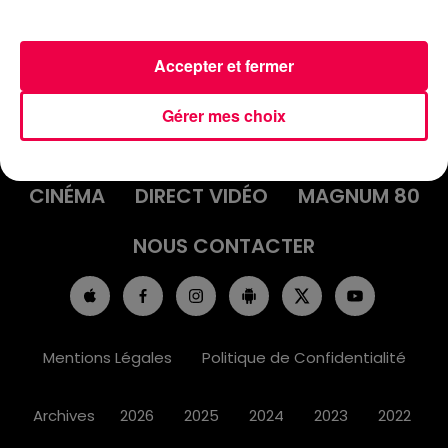
Accepter et fermer
ACCUEIL
INFOS
EMISSIONS
Gérer mes choix
AGENDA
JEUX
PODCASTS
CINÉMA
DIRECT VIDÉO
MAGNUM 80
NOUS CONTACTER
Mentions Légales
Politique de Confidentialité
Archives
2026
2025
2024
2023
2022