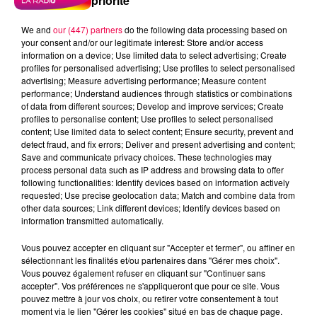
priorité
We and
our (447) partners
do the following data processing based on
your consent and/or our legitimate interest: Store and/or access
information on a device; Use limited data to select advertising; Create
profiles for personalised advertising; Use profiles to select personalised
advertising; Measure advertising performance; Measure content
performance; Understand audiences through statistics or combinations
of data from different sources; Develop and improve services; Create
profiles to personalise content; Use profiles to select personalised
content; Use limited data to select content; Ensure security, prevent and
detect fraud, and fix errors; Deliver and present advertising and content;
Save and communicate privacy choices. These technologies may
process personal data such as IP address and browsing data to offer
following functionalities: Identify devices based on information actively
requested; Use precise geolocation data; Match and combine data from
other data sources; Link different devices; Identify devices based on
information transmitted automatically.
podcasts/2023/01/regis-060123.mp3
Vous pouvez accepter en cliquant sur "Accepter et fermer", ou affiner en
sélectionnant les finalités et/ou partenaires dans "Gérer mes choix".
Vous pouvez également refuser en cliquant sur "Continuer sans
accepter". Vos préférences ne s'appliqueront que pour ce site. Vous
pouvez mettre à jour vos choix, ou retirer votre consentement à tout
moment via le lien "Gérer les cookies" situé en bas de chaque page.