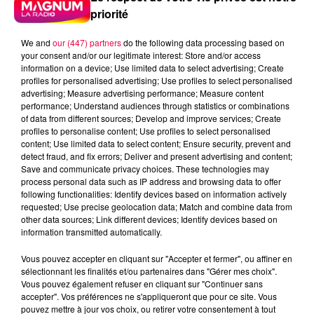
priorité
Radio
Vosges
Meurthe et Moselle
Haute Marne
We and
our (447) partners
do the following data processing based on
your consent and/or our legitimate interest: Store and/or access
Alsace
Meuse
Grand Est
information on a device; Use limited data to select advertising; Create
profiles for personalised advertising; Use profiles to select personalised
advertising; Measure advertising performance; Measure content
Fred
performance; Understand audiences through statistics or combinations
of data from different sources; Develop and improve services; Create
JESSICA D'EPINAL REMPORTE UNE PLATINE VINYLE
profiles to personalise content; Use profiles to select personalised
TECHNICA
content; Use limited data to select content; Ensure security, prevent and
detect fraud, and fix errors; Deliver and present advertising and content;
Save and communicate privacy choices. These technologies may
0:00
2 min 36 sec
process personal data such as IP address and browsing data to offer
following functionalities: Identify devices based on information actively
requested; Use precise geolocation data; Match and combine data from
other data sources; Link different devices; Identify devices based on
information transmitted automatically.
1er juillet 2026 - 2 min 36 sec
ROULE MA POULE 01/07/2026
Vous pouvez accepter en cliquant sur "Accepter et fermer", ou affiner en
sélectionnant les finalités et/ou partenaires dans "Gérer mes choix".
Vous pouvez également refuser en cliquant sur "Continuer sans
accepter". Vos préférences ne s'appliqueront que pour ce site. Vous
JESSICA D'EPINAL REMPORTE UNE PLATINE VINYLE
pouvez mettre à jour vos choix, ou retirer votre consentement à tout