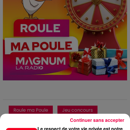
Roule ma Poule
Jeu concours
Platine vinyle
Club Magnum
Continuer sans accepter
Le respect de votre vie privée est notre
Magnum la Radio
Magnum