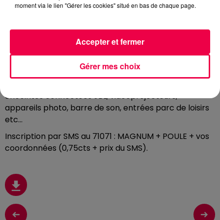
TECHNICA
moment via le lien "Gérer les cookies" situé en bas de chaque page.
Chaque jour, écoutez Club Magnum avec
Fred
entre
9h et 13h et gagnez des centaines de cadeaux en
Accepter et fermer
jouant à « Roule ma poule »
.
Tournez la roue en criant « Roule ma poule »
,
plus vous
Gérer mes choix
criez fort, plus la roue va tourner. Répondez ensuite
aux défis de Fred pour gagner des cadeaux : AirPods,
enceintes connectées JBL, vidéoprojecteurs,
appareils photo, barre de son, entrées parc de loisirs
etc…
Inscription par SMS au 71071 : MAGNUM + POULE + vos
coordonnées (0,75cts + prix du SMS).