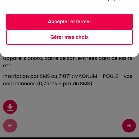
Chaque jour, écoutez Club Magnum avec
Fred
entre
9h et 13h et gagnez des centaines de cadeaux en
jouant à « Roule ma poule »
.
Accepter et fermer
Tournez la roue en criant « Roule ma poule »
,
plus vous
criez fort, plus la roue va tourner. Répondez ensuite
Gérer mes choix
aux défis de Fred pour gagner des cadeaux : AirPods,
enceintes connectées JBL, vidéoprojecteurs,
appareils photo, barre de son, entrées parc de loisirs
etc…
Inscription par SMS au 71071 : MAGNUM + POULE + vos
coordonnées (0,75cts + prix du SMS).