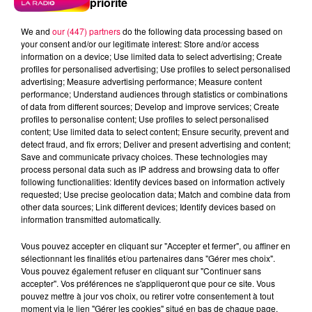
priorité
Meurthe et Moselle
Haute Marne
We and
our (447) partners
do the following data processing based on
Alsace
Meuse
Grand Est
your consent and/or our legitimate interest: Store and/or access
information on a device; Use limited data to select advertising; Create
profiles for personalised advertising; Use profiles to select personalised
Fred
advertising; Measure advertising performance; Measure content
performance; Understand audiences through statistics or combinations
ELOÏSE DE ROUVRES LA CHETIVE REMPORTE SON
of data from different sources; Develop and improve services; Create
ENCEINTE JBL
profiles to personalise content; Use profiles to select personalised
content; Use limited data to select content; Ensure security, prevent and
detect fraud, and fix errors; Deliver and present advertising and content;
0:00
2 min 7 sec
Save and communicate privacy choices. These technologies may
process personal data such as IP address and browsing data to offer
following functionalities: Identify devices based on information actively
requested; Use precise geolocation data; Match and combine data from
other data sources; Link different devices; Identify devices based on
13 mai 2026 - 2 min 7 sec
information transmitted automatically.
ROULE MA POULE 13/05/2026
Vous pouvez accepter en cliquant sur "Accepter et fermer", ou affiner en
sélectionnant les finalités et/ou partenaires dans "Gérer mes choix".
Vous pouvez également refuser en cliquant sur "Continuer sans
ELOÏSE DE ROUVRES LA CHETIVE REMPORTE SON
accepter". Vos préférences ne s'appliqueront que pour ce site. Vous
ENCEINTE JBL
pouvez mettre à jour vos choix, ou retirer votre consentement à tout
moment via le lien "Gérer les cookies" situé en bas de chaque page.