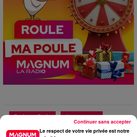
Roule ma Poule
Jeu concours
Continuer sans accepter
Club Magnum
Magnum la Radio
Le respect de votre vie privée est notre
Magnum
Radio
Vosges