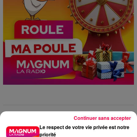
Roule ma Poule
Jeu concours
Continuer sans accepter
Club Magnum
Magnum la Radio
Le respect de votre vie privée est notre
priorité
Magnum
Radio
Vosges