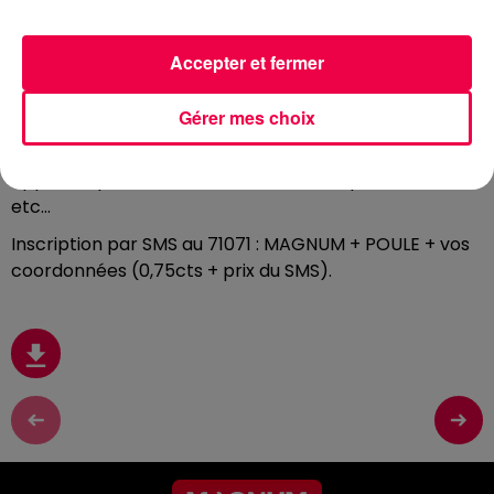
9h et 13h et gagnez des centaines de cadeaux en
jouant à « Roule ma poule »
.
Accepter et fermer
Tournez la roue en criant « Roule ma poule »
,
plus vous
criez fort, plus la roue va tourner. Répondez ensuite
Gérer mes choix
aux défis de Fred pour gagner des cadeaux : AirPods,
enceintes connectées JBL, vidéoprojecteurs,
appareils photo, barre de son, entrées parc de loisirs
etc…
Inscription par SMS au 71071 : MAGNUM + POULE + vos
coordonnées (0,75cts + prix du SMS).