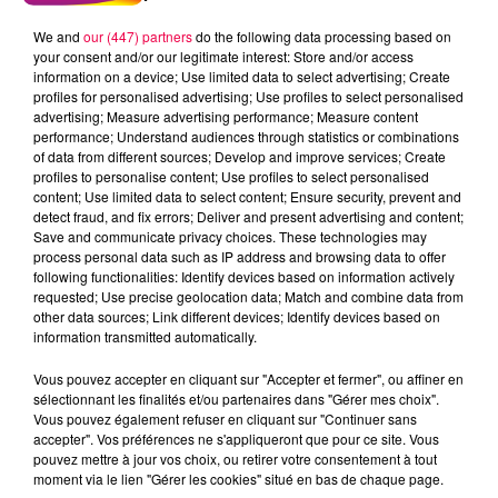
Meurthe et Moselle
Haute Marne
We and
our (447) partners
do the following data processing based on
your consent and/or our legitimate interest: Store and/or access
Alsace
Meuse
Grand Est
information on a device; Use limited data to select advertising; Create
profiles for personalised advertising; Use profiles to select personalised
advertising; Measure advertising performance; Measure content
Fred
performance; Understand audiences through statistics or combinations
NADEGE D'ARCHES REMPORTE SES AIRPODS 4
of data from different sources; Develop and improve services; Create
profiles to personalise content; Use profiles to select personalised
APPLE
content; Use limited data to select content; Ensure security, prevent and
detect fraud, and fix errors; Deliver and present advertising and content;
Save and communicate privacy choices. These technologies may
0:00
2 min 10 sec
process personal data such as IP address and browsing data to offer
following functionalities: Identify devices based on information actively
requested; Use precise geolocation data; Match and combine data from
other data sources; Link different devices; Identify devices based on
15 mai 2026 - 2 min 10 sec
information transmitted automatically.
ROULE MA POULE 15/05/2026
Vous pouvez accepter en cliquant sur "Accepter et fermer", ou affiner en
sélectionnant les finalités et/ou partenaires dans "Gérer mes choix".
Vous pouvez également refuser en cliquant sur "Continuer sans
accepter". Vos préférences ne s'appliqueront que pour ce site. Vous
NADEGE D'ARCHES REMPORTE SES AIRPODS 4 APPLE
pouvez mettre à jour vos choix, ou retirer votre consentement à tout
moment via le lien "Gérer les cookies" situé en bas de chaque page.
Chaque jour, écoutez Club Magnum avec
Fred
entre