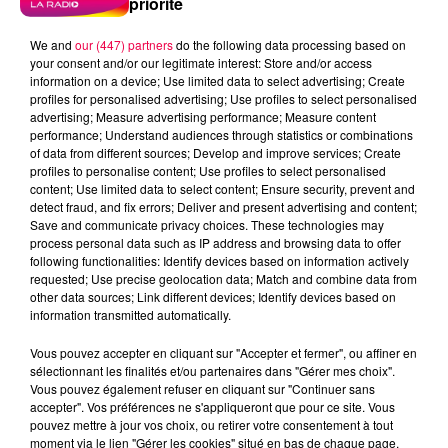
priorité
Meurthe et Moselle
Haute Marne
We and
our (447) partners
do the following data processing based on
Alsace
Meuse
Grand Est
your consent and/or our legitimate interest: Store and/or access
information on a device; Use limited data to select advertising; Create
profiles for personalised advertising; Use profiles to select personalised
Fred
advertising; Measure advertising performance; Measure content
performance; Understand audiences through statistics or combinations
MELANIE DE DOMEVRE SUR DURBION REMPORTE
of data from different sources; Develop and improve services; Create
SON CASQUE AUDIO BOSE
profiles to personalise content; Use profiles to select personalised
content; Use limited data to select content; Ensure security, prevent and
detect fraud, and fix errors; Deliver and present advertising and content;
0:00
1 min 56 sec
Save and communicate privacy choices. These technologies may
process personal data such as IP address and browsing data to offer
following functionalities: Identify devices based on information actively
requested; Use precise geolocation data; Match and combine data from
other data sources; Link different devices; Identify devices based on
16 juin 2026 - 1 min 56 sec
information transmitted automatically.
ROULE MA POULE 16/06/2026
Vous pouvez accepter en cliquant sur "Accepter et fermer", ou affiner en
sélectionnant les finalités et/ou partenaires dans "Gérer mes choix".
Vous pouvez également refuser en cliquant sur "Continuer sans
MELANIE DE DOMEVRE SUR DURBION REMPORTE SON
accepter". Vos préférences ne s'appliqueront que pour ce site. Vous
CASQUE AUDIO BOSE
pouvez mettre à jour vos choix, ou retirer votre consentement à tout
moment via le lien "Gérer les cookies" situé en bas de chaque page.