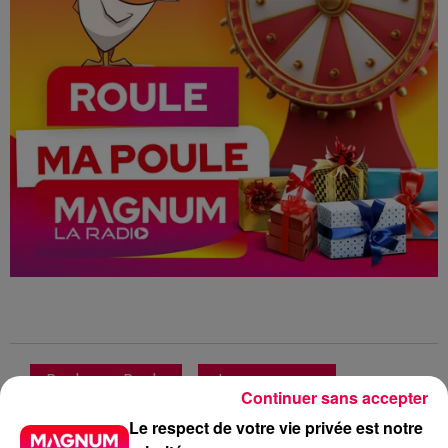
Roule ma Poule
Jeu concours
Continuer sans accepter
Club Magnum
Magnum la Radio
Le respect de votre vie privée est notre
Magnum
Radio
Vosges