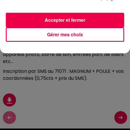
Chaque jour, écoutez Club Magnum avec
Fred
entre
9h et 13h et gagnez des centaines de cadeaux en
jouant à « Roule ma poule »
.
Accepter et fermer
Tournez la roue en criant « Roule ma poule »
,
plus vous
criez fort, plus la roue va tourner. Répondez ensuite
Gérer mes choix
aux défis de Fred pour gagner des cadeaux : AirPods,
enceintes connectées JBL, vidéoprojecteurs,
appareils photo, barre de son, entrées parc de loisirs
etc…
Inscription par SMS au 71071 : MAGNUM + POULE + vos
coordonnées (0,75cts + prix du SMS).