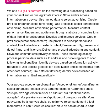
priorité
Meurthe et Moselle
Haute Marne
We and
our (447) partners
do the following data processing based on
Alsace
Meuse
Grand Est
your consent and/or our legitimate interest: Store and/or access
information on a device; Use limited data to select advertising; Create
profiles for personalised advertising; Use profiles to select personalised
Fred
advertising; Measure advertising performance; Measure content
performance; Understand audiences through statistics or combinations
ROMARIC DE THAON LES VOSGES REMPORTE SA
of data from different sources; Develop and improve services; Create
TABLETTE SAMSUNG GALAXY TAB
profiles to personalise content; Use profiles to select personalised
content; Use limited data to select content; Ensure security, prevent and
detect fraud, and fix errors; Deliver and present advertising and content;
0:00
2 min 3 sec
Save and communicate privacy choices. These technologies may
process personal data such as IP address and browsing data to offer
following functionalities: Identify devices based on information actively
requested; Use precise geolocation data; Match and combine data from
other data sources; Link different devices; Identify devices based on
19 juin 2026 - 2 min 3 sec
information transmitted automatically.
ROULE MA POULE 19/06/2026
Vous pouvez accepter en cliquant sur "Accepter et fermer", ou affiner en
sélectionnant les finalités et/ou partenaires dans "Gérer mes choix".
Vous pouvez également refuser en cliquant sur "Continuer sans
ROMARIC DE THAON LES VOSGES REMPORTE SA
accepter". Vos préférences ne s'appliqueront que pour ce site. Vous
TABLETTE SAMSUNG GALAXY TAB
pouvez mettre à jour vos choix, ou retirer votre consentement à tout
moment via le lien "Gérer les cookies" situé en bas de chaque page.