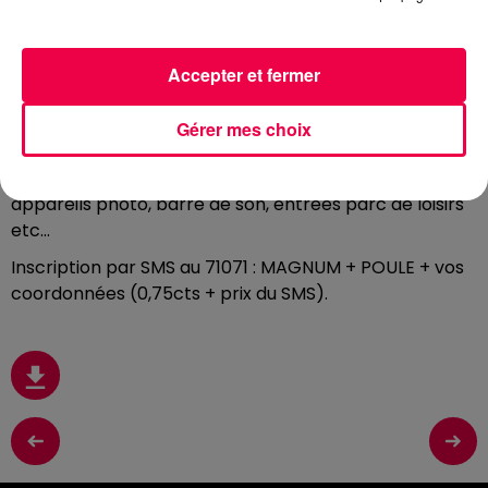
Chaque jour, écoutez Club Magnum avec
Fred
entre
9h et 13h et gagnez des centaines de cadeaux en
jouant à « Roule ma poule »
.
Accepter et fermer
Tournez la roue en criant « Roule ma poule »
,
plus vous
criez fort, plus la roue va tourner. Répondez ensuite
Gérer mes choix
aux défis de Fred pour gagner des cadeaux : AirPods,
enceintes connectées JBL, vidéoprojecteurs,
appareils photo, barre de son, entrées parc de loisirs
etc…
Inscription par SMS au 71071 : MAGNUM + POULE + vos
coordonnées (0,75cts + prix du SMS).