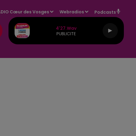
DIO Cœur des Vosges
Webradios
Podcasts
4'27.wav
PUBLICITE