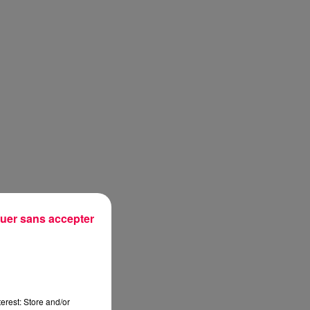
uer sans accepter
sec
erest: Store and/or