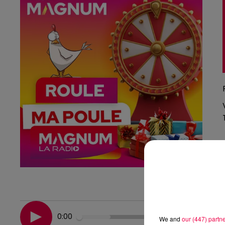
0:00
We and
our (447) partn