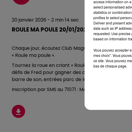
access information on a 
select personalised ad
statistics or combinatio
profiles to select person
20 janvier 2026 - 2 min 14 sec
Deliver and present adv
data such as IP address 
ROULE MA POULE 20/01/2026
requested; Use precise g
based on information tra
Chaque jour, écoutez Club Magnum avec
Fred
entre
Vous pouvez accepter en 
« Roule ma poule »
.
mes choix". Vous pouvez
ce site. Vous pouvez met
Tournez la roue en criant « Roule ma poule »
,
plus vo
bas de chaque page.
défis de Fred pour gagner des cadeaux : AirPods, en
barre de son, entrées parc de loisirs etc…
Inscription par SMS au 71071 : MAGNUM + POULE + vo