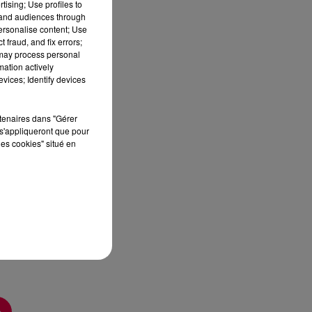
tising; Use profiles to
tand audiences through
personalise content; Use
 fraud, and fix errors;
 may process personal
mation actively
vices; Identify devices
à
rtenaires dans "Gérer
s'appliqueront que pour
les cookies" situé en
x
o,