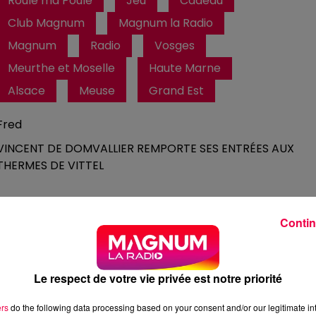
Roule ma Poule
Jeu
Cadeau
Club Magnum
Magnum la Radio
Magnum
Radio
Vosges
Meurthe et Moselle
Haute Marne
Alsace
Meuse
Grand Est
Fred
VINCENT DE DOMVALLIER REMPORTE SES ENTRÉES AUX
THERMES DE VITTEL
Contin
Le respect de votre vie privée est notre priorité
2 min 14 
ers
do the following data processing based on your consent and/or our legitimate int