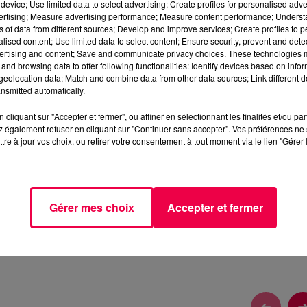
device; Use limited data to select advertising; Create profiles for personalised adver
vertising; Measure advertising performance; Measure content performance; Unders
ns of data from different sources; Develop and improve services; Create profiles to 
alised content; Use limited data to select content; Ensure security, prevent and detect
ertising and content; Save and communicate privacy choices. These technologies
and browsing data to offer following functionalities: Identify devices based on infor
eolocation data; Match and combine data from other data sources; Link different de
nsmitted automatically.
 9h et 13h et gagnez des centaines de cadeaux en jouant 
cliquant sur "Accepter et fermer", ou affiner en sélectionnant les finalités et/ou pa
 également refuser en cliquant sur "Continuer sans accepter". Vos préférences ne 
tre à jour vos choix, ou retirer votre consentement à tout moment via le lien "Gérer 
us criez fort, plus la roue va tourner. Répondez ensuite au
ceintes connectées JBL, vidéoprojecteurs, appareils phot
Gérer mes choix
Accepter et fermer
s coordonnées (0,75cts + prix du SMS).