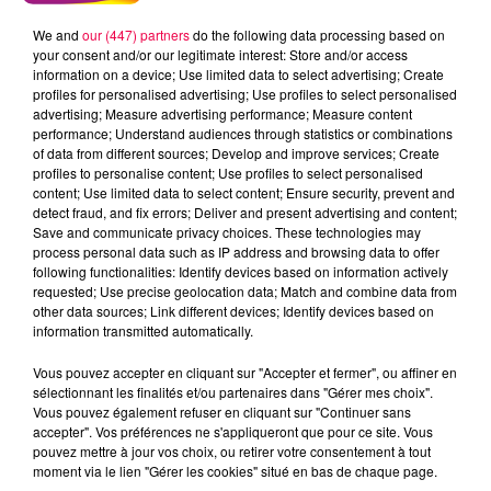
Radio
Vosges
We and
our (447) partners
do the following data processing based on
your consent and/or our legitimate interest: Store and/or access
Meurthe et Moselle
Haute Marne
information on a device; Use limited data to select advertising; Create
profiles for personalised advertising; Use profiles to select personalised
Alsace
Meuse
Grand Est
advertising; Measure advertising performance; Measure content
performance; Understand audiences through statistics or combinations
Fred
of data from different sources; Develop and improve services; Create
profiles to personalise content; Use profiles to select personalised
JULIE D'ESSEGNEY REMPORTE SES PLACES AU
content; Use limited data to select content; Ensure security, prevent and
detect fraud, and fix errors; Deliver and present advertising and content;
SHOWCASE MAGNUM AVEC SKIP THE USE
Save and communicate privacy choices. These technologies may
process personal data such as IP address and browsing data to offer
following functionalities: Identify devices based on information actively
0:00
1 min 45 sec
requested; Use precise geolocation data; Match and combine data from
other data sources; Link different devices; Identify devices based on
information transmitted automatically.
21 janvier 2026 - 1 min 45 sec
Vous pouvez accepter en cliquant sur "Accepter et fermer", ou affiner en
sélectionnant les finalités et/ou partenaires dans "Gérer mes choix".
ROULE MA POULE 21/01/2026
Vous pouvez également refuser en cliquant sur "Continuer sans
accepter". Vos préférences ne s'appliqueront que pour ce site. Vous
pouvez mettre à jour vos choix, ou retirer votre consentement à tout
Chaque jour, écoutez Club Magnum avec
Fred
entre
moment via le lien "Gérer les cookies" situé en bas de chaque page.