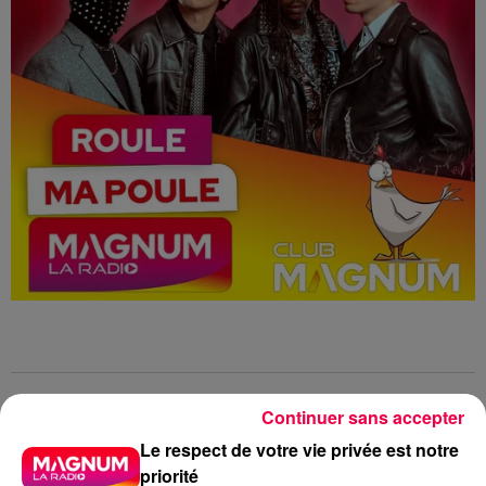
Roule ma Poule
Club Magnum
Continuer sans accepter
Skip The Use
Showcase
Epinal
Le respect de votre vie privée est notre
priorité
Magnum la Radio
Magnum