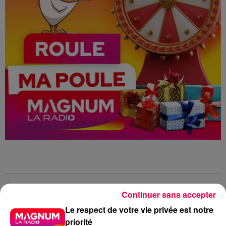
Roule ma Poule
Jeu concours
Continuer sans accepter
Club Magnum
Magnum la Radio
Le respect de votre vie privée est notre
priorité
Magnum
Radio
Vosges