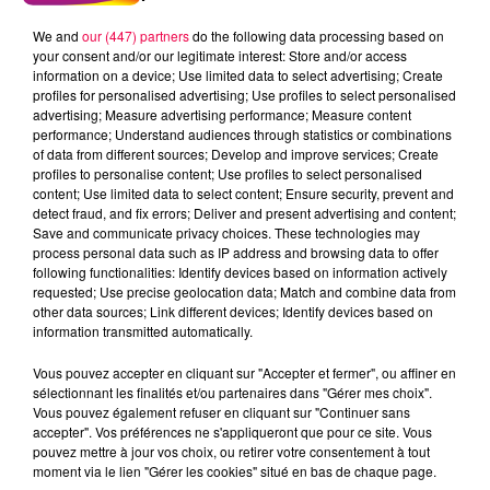
Meurthe et Moselle
Haute Marne
We and
our (447) partners
do the following data processing based on
your consent and/or our legitimate interest: Store and/or access
Alsace
Meuse
Grand Est
information on a device; Use limited data to select advertising; Create
profiles for personalised advertising; Use profiles to select personalised
advertising; Measure advertising performance; Measure content
Fred
performance; Understand audiences through statistics or combinations
SAMUEL D'EPINAL REMPORTE SON CASQUE AUDIO
of data from different sources; Develop and improve services; Create
profiles to personalise content; Use profiles to select personalised
BOSE
content; Use limited data to select content; Ensure security, prevent and
detect fraud, and fix errors; Deliver and present advertising and content;
Save and communicate privacy choices. These technologies may
0:00
1 min 57 sec
process personal data such as IP address and browsing data to offer
following functionalities: Identify devices based on information actively
requested; Use precise geolocation data; Match and combine data from
other data sources; Link different devices; Identify devices based on
21 mai 2026 - 1 min 57 sec
information transmitted automatically.
ROULE MA POULE 21/05/2026
Vous pouvez accepter en cliquant sur "Accepter et fermer", ou affiner en
sélectionnant les finalités et/ou partenaires dans "Gérer mes choix".
Vous pouvez également refuser en cliquant sur "Continuer sans
accepter". Vos préférences ne s'appliqueront que pour ce site. Vous
SAMUEL D'EPINAL REMPORTE SON CASQUE AUDIO BOSE
pouvez mettre à jour vos choix, ou retirer votre consentement à tout
moment via le lien "Gérer les cookies" situé en bas de chaque page.
Chaque jour, écoutez Club Magnum avec
Fred
entre