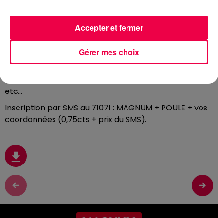
9h et 13h et gagnez des centaines de cadeaux en
jouant à « Roule ma poule »
.
Accepter et fermer
Tournez la roue en criant « Roule ma poule »
,
plus vous
criez fort, plus la roue va tourner. Répondez ensuite
Gérer mes choix
aux défis de Fred pour gagner des cadeaux : AirPods,
enceintes connectées JBL, vidéoprojecteurs,
appareils photo, barre de son, entrées parc de loisirs
etc…
Inscription par SMS au 71071 : MAGNUM + POULE + vos
coordonnées (0,75cts + prix du SMS).