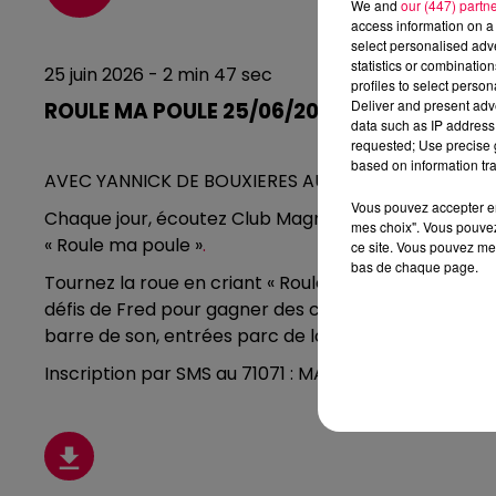
We and
our (447) partn
access information on a 
select personalised ad
statistics or combinatio
25 juin 2026 - 2 min 47 sec
profiles to select person
Deliver and present adv
ROULE MA POULE 25/06/2026
data such as IP address 
requested; Use precise g
based on information tra
AVEC YANNICK DE BOUXIERES AUX BOIS
Vous pouvez accepter en 
Chaque jour, écoutez Club Magnum avec
Fred
entre
mes choix". Vous pouvez
« Roule ma poule »
.
ce site. Vous pouvez met
bas de chaque page.
Tournez la roue en criant « Roule ma poule »
,
plus vo
défis de Fred pour gagner des cadeaux : AirPods, en
barre de son, entrées parc de loisirs etc…
Inscription par SMS au 71071 : MAGNUM + POULE + vo