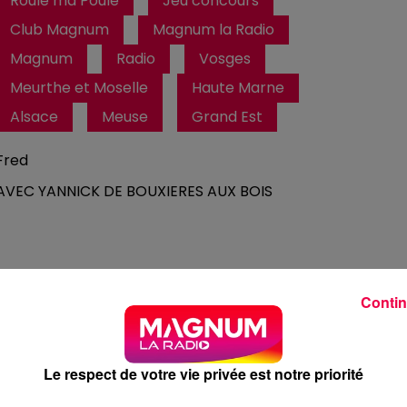
Roule ma Poule
Jeu concours
Club Magnum
Magnum la Radio
Magnum
Radio
Vosges
Meurthe et Moselle
Haute Marne
Alsace
Meuse
Grand Est
Fred
AVEC YANNICK DE BOUXIERES AUX BOIS
Contin
Le respect de votre vie privée est notre priorité
2 min 47 