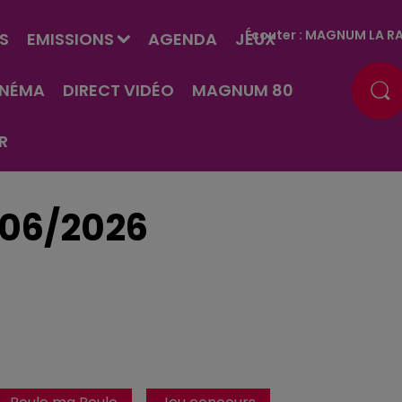
Écouter :
MAGNUM LA RA
S
EMISSIONS
AGENDA
JEUX
INÉMA
DIRECT VIDÉO
MAGNUM 80
R
/06/2026