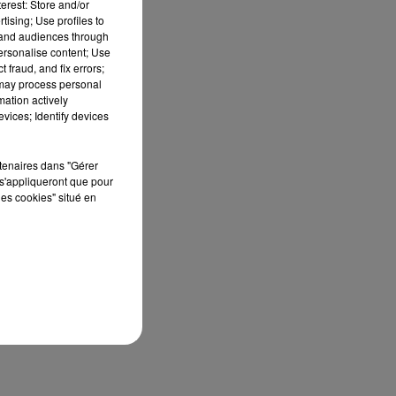
erest: Store and/or
tising; Use profiles to
tand audiences through
personalise content; Use
 fraud, and fix errors;
 may process personal
mation actively
vices; Identify devices
rtenaires dans "Gérer
à
s'appliqueront que pour
les cookies" situé en
x
o,