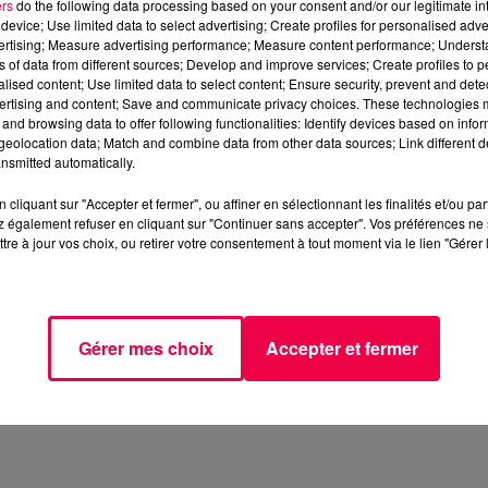
ers
do the following data processing based on your consent and/or our legitimate int
device; Use limited data to select advertising; Create profiles for personalised adver
vertising; Measure advertising performance; Measure content performance; Unders
ns of data from different sources; Develop and improve services; Create profiles to 
alised content; Use limited data to select content; Ensure security, prevent and detect
ertising and content; Save and communicate privacy choices. These technologies
and browsing data to offer following functionalities: Identify devices based on infor
eolocation data; Match and combine data from other data sources; Link different de
nsmitted automatically.
cliquant sur "Accepter et fermer", ou affiner en sélectionnant les finalités et/ou pa
 9h et 13h et gagnez des centaines de cadeaux en jouant 
 également refuser en cliquant sur "Continuer sans accepter". Vos préférences ne 
tre à jour vos choix, ou retirer votre consentement à tout moment via le lien "Gérer 
us criez fort, plus la roue va tourner. Répondez ensuite au
ceintes connectées JBL, vidéoprojecteurs, appareils phot
Gérer mes choix
Accepter et fermer
s coordonnées (0,75cts + prix du SMS).