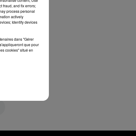
personalise content; Use
 fraud, and fix errors;
 may process personal
mation actively
vices; Identify devices
rtenaires dans "Gérer
s'appliqueront que pour
les cookies" situé en