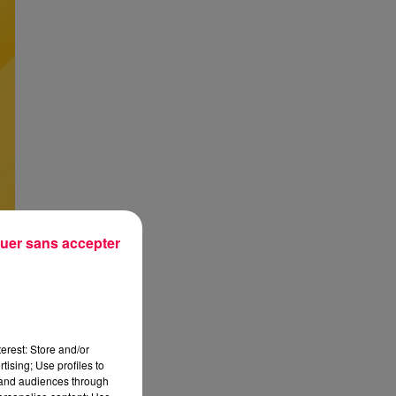
uer sans accepter
erest: Store and/or
tising; Use profiles to
tand audiences through