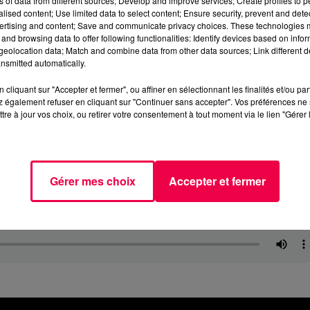
ns of data from different sources; Develop and improve services; Create profiles to 
alised content; Use limited data to select content; Ensure security, prevent and detect
ertising and content; Save and communicate privacy choices. These technologies
and browsing data to offer following functionalities: Identify devices based on infor
eolocation data; Match and combine data from other data sources; Link different de
nsmitted automatically.
cliquant sur "Accepter et fermer", ou affiner en sélectionnant les finalités et/ou pa
 également refuser en cliquant sur "Continuer sans accepter". Vos préférences ne 
tre à jour vos choix, ou retirer votre consentement à tout moment via le lien "Gérer 
Gérer mes choix
Accepter et fermer