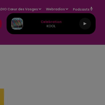
DIO Cœur des Vosges
Webradios
Podcasts
Celebration
KOOL