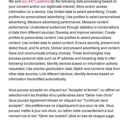
We and
our (447) partners
do the following data processing based on
your consent and/or our legitimate interest: Store and/or access
information on a device; Use limited data to select advertising; Create
profiles for personalised advertising; Use profiles to select personalised
advertising; Measure advertising performance; Measure content
performance; Understand audiences through statistics or combinations
of data from different sources; Develop and improve services; Create
profiles to personalise content; Use profiles to select personalised
content; Use limited data to select content; Ensure security, prevent and
detect fraud, and fix errors; Deliver and present advertising and content;
Save and communicate privacy choices. These technologies may
process personal data such as IP address and browsing data to offer
following functionalities: Identify devices based on information actively
requested; Use precise geolocation data; Match and combine data from
other data sources; Link different devices; Identify devices based on
podcasts/2024/02/astro150224.mp3
information transmitted automatically.
Vous pouvez accepter en cliquant sur "Accepter et fermer", ou affiner en
sélectionnant les finalités et/ou partenaires dans "Gérer mes choix".
Vous pouvez également refuser en cliquant sur "Continuer sans
accepter". Vos préférences ne s'appliqueront que pour ce site. Vous
pouvez mettre à jour vos choix, ou retirer votre consentement à tout
moment via le lien "Gérer les cookies" situé en bas de chaque page.