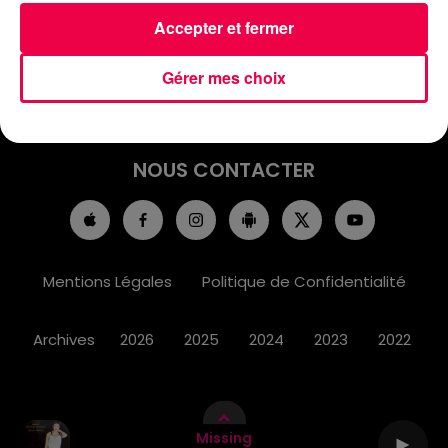
ACCUEIL
INFOS
EMISSIONS
Accepter et fermer
AGENDA
JEUX
PODCASTS
Gérer mes choix
CINÉMA
DIRECT VIDÉO
MAGNUM 80
NOUS CONTACTER
Mentions Légales
Politique de Confidentialité
Archives
2026
2025
2024
2023
2022
Missing