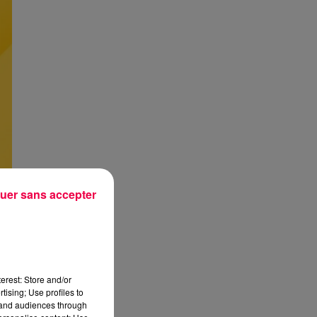
uer sans accepter
erest: Store and/or
tising; Use profiles to
tand audiences through