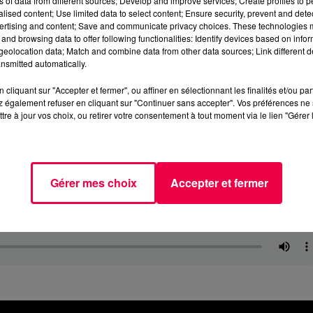
ns of data from different sources; Develop and improve services; Create profiles to 
alised content; Use limited data to select content; Ensure security, prevent and detect
ertising and content; Save and communicate privacy choices. These technologies
and browsing data to offer following functionalities: Identify devices based on infor
eolocation data; Match and combine data from other data sources; Link different de
nsmitted automatically.
cliquant sur "Accepter et fermer", ou affiner en sélectionnant les finalités et/ou pa
 également refuser en cliquant sur "Continuer sans accepter". Vos préférences ne 
tre à jour vos choix, ou retirer votre consentement à tout moment via le lien "Gérer 
Gérer mes choix
Accepter et fermer