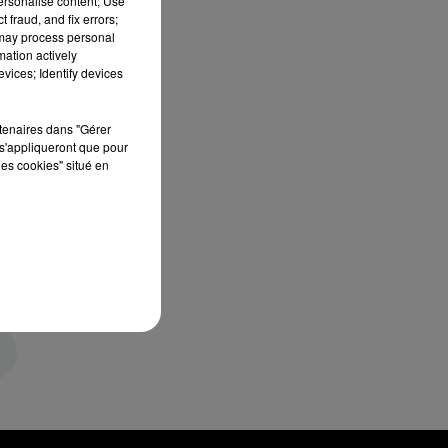
personalise content; Use
 fraud, and fix errors;
 may process personal
mation actively
vices; Identify devices
rtenaires dans "Gérer
s'appliqueront que pour
les cookies" situé en