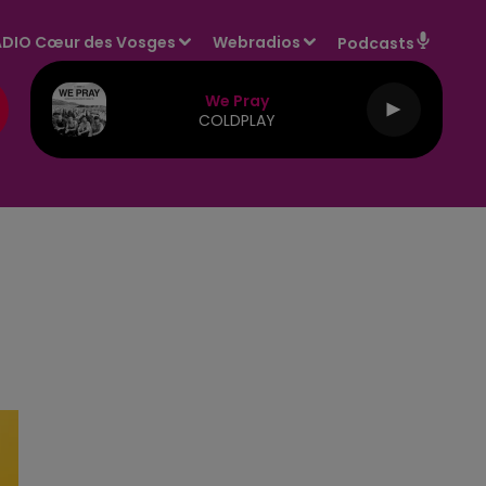
DIO Cœur des Vosges
Webradios
Podcasts
We Pray
COLDPLAY