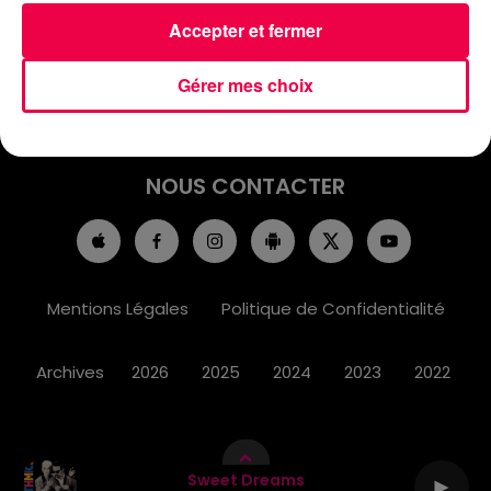
ACCUEIL
INFOS
EMISSIONS
Accepter et fermer
AGENDA
JEUX
PODCASTS
Gérer mes choix
CINÉMA
DIRECT VIDÉO
MAGNUM 80
NOUS CONTACTER
Mentions Légales
Politique de Confidentialité
Archives
2026
2025
2024
2023
2022
Sweet Dreams