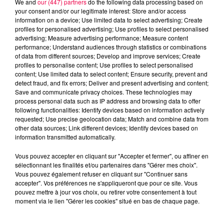
We and
our (447) partners
do the following data processing based on
your consent and/or our legitimate interest: Store and/or access
information on a device; Use limited data to select advertising; Create
profiles for personalised advertising; Use profiles to select personalised
advertising; Measure advertising performance; Measure content
performance; Understand audiences through statistics or combinations
of data from different sources; Develop and improve services; Create
profiles to personalise content; Use profiles to select personalised
content; Use limited data to select content; Ensure security, prevent and
detect fraud, and fix errors; Deliver and present advertising and content;
Save and communicate privacy choices. These technologies may
process personal data such as IP address and browsing data to offer
following functionalities: Identify devices based on information actively
requested; Use precise geolocation data; Match and combine data from
other data sources; Link different devices; Identify devices based on
podcasts/2024/04/ASTRO250424.mp3
information transmitted automatically.
Vous pouvez accepter en cliquant sur "Accepter et fermer", ou affiner en
sélectionnant les finalités et/ou partenaires dans "Gérer mes choix".
Vous pouvez également refuser en cliquant sur "Continuer sans
accepter". Vos préférences ne s'appliqueront que pour ce site. Vous
pouvez mettre à jour vos choix, ou retirer votre consentement à tout
moment via le lien "Gérer les cookies" situé en bas de chaque page.