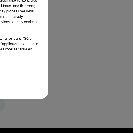
personalise content; Use
 fraud, and fix errors;
 may process personal
mation actively
vices; Identify devices
rtenaires dans "Gérer
s'appliqueront que pour
les cookies" situé en