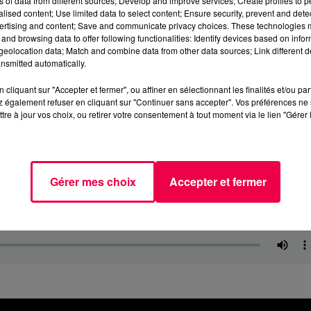
ns of data from different sources; Develop and improve services; Create profiles to 
alised content; Use limited data to select content; Ensure security, prevent and detect
ertising and content; Save and communicate privacy choices. These technologies
and browsing data to offer following functionalities: Identify devices based on infor
eolocation data; Match and combine data from other data sources; Link different de
nsmitted automatically.
cliquant sur "Accepter et fermer", ou affiner en sélectionnant les finalités et/ou pa
 également refuser en cliquant sur "Continuer sans accepter". Vos préférences ne 
tre à jour vos choix, ou retirer votre consentement à tout moment via le lien "Gérer 
Gérer mes choix
Accepter et fermer