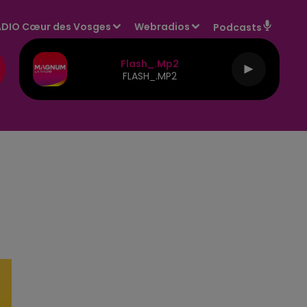
DIO Cœur des Vosges
Webradios
Podcasts
Flash_.mp2
FLASH_.MP2