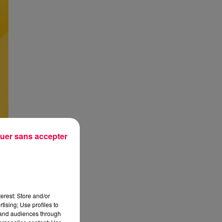
uer sans accepter
erest: Store and/or
tising; Use profiles to
tand audiences through