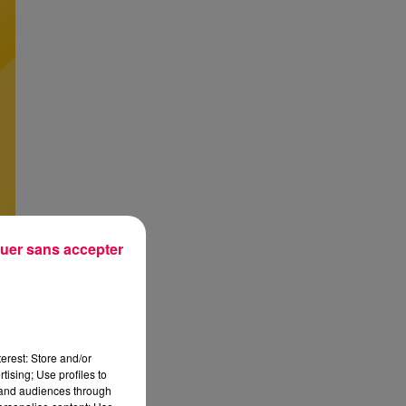
uer sans accepter
erest: Store and/or
tising; Use profiles to
tand audiences through