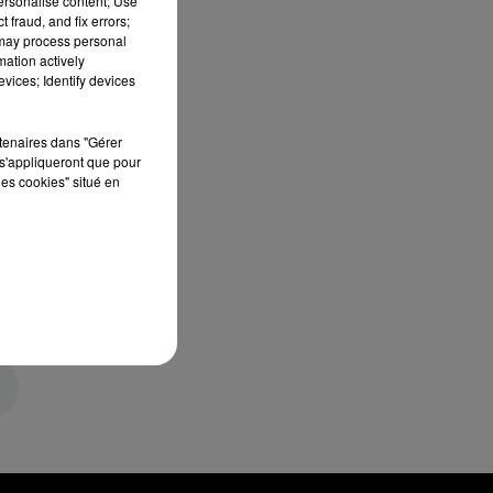
personalise content; Use
 fraud, and fix errors;
 may process personal
mation actively
vices; Identify devices
rtenaires dans "Gérer
s'appliqueront que pour
les cookies" situé en