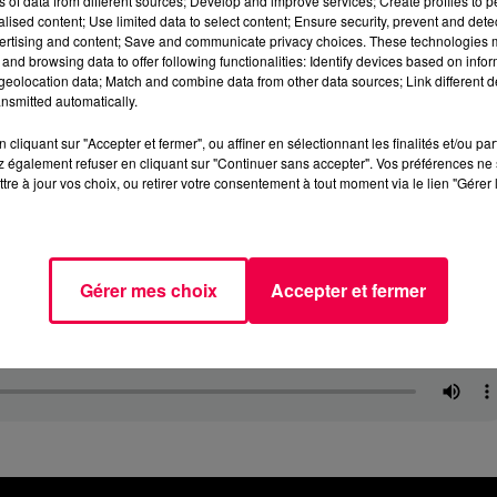
ns of data from different sources; Develop and improve services; Create profiles to 
alised content; Use limited data to select content; Ensure security, prevent and detect
ertising and content; Save and communicate privacy choices. These technologies
and browsing data to offer following functionalities: Identify devices based on infor
eolocation data; Match and combine data from other data sources; Link different de
nsmitted automatically.
cliquant sur "Accepter et fermer", ou affiner en sélectionnant les finalités et/ou pa
 également refuser en cliquant sur "Continuer sans accepter". Vos préférences ne 
tre à jour vos choix, ou retirer votre consentement à tout moment via le lien "Gérer 
Gérer mes choix
Accepter et fermer