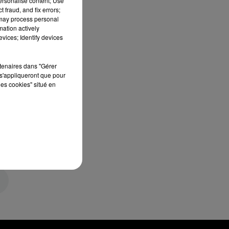
personalise content; Use
 fraud, and fix errors;
 may process personal
mation actively
vices; Identify devices
rtenaires dans "Gérer
s'appliqueront que pour
les cookies" situé en