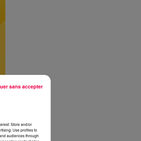
uer sans accepter
erest: Store and/or
tising; Use profiles to
tand audiences through