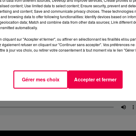
ns of data from different sources; Develop and improve services; Create profiles to 
alised content; Use limited data to select content; Ensure security, prevent and detect
ertising and content; Save and communicate privacy choices. These technologies
and browsing data to offer following functionalities: Identify devices based on infor
eolocation data; Match and combine data from other data sources; Link different de
nsmitted automatically.
cliquant sur "Accepter et fermer", ou affiner en sélectionnant les finalités et/ou pa
 également refuser en cliquant sur "Continuer sans accepter". Vos préférences ne 
tre à jour vos choix, ou retirer votre consentement à tout moment via le lien "Gérer 
Gérer mes choix
Accepter et fermer