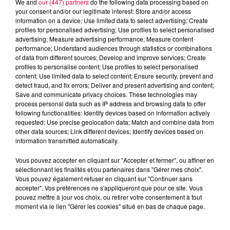
We and
our (447) partners
do the following data processing based on
your consent and/or our legitimate interest: Store and/or access
information on a device; Use limited data to select advertising; Create
profiles for personalised advertising; Use profiles to select personalised
advertising; Measure advertising performance; Measure content
performance; Understand audiences through statistics or combinations
of data from different sources; Develop and improve services; Create
profiles to personalise content; Use profiles to select personalised
content; Use limited data to select content; Ensure security, prevent and
detect fraud, and fix errors; Deliver and present advertising and content;
Save and communicate privacy choices. These technologies may
process personal data such as IP address and browsing data to offer
following functionalities: Identify devices based on information actively
requested; Use precise geolocation data; Match and combine data from
other data sources; Link different devices; Identify devices based on
podcasts/2023/03/090323-ASTRO.mp3
information transmitted automatically.
Vous pouvez accepter en cliquant sur "Accepter et fermer", ou affiner en
sélectionnant les finalités et/ou partenaires dans "Gérer mes choix".
Vous pouvez également refuser en cliquant sur "Continuer sans
accepter". Vos préférences ne s'appliqueront que pour ce site. Vous
pouvez mettre à jour vos choix, ou retirer votre consentement à tout
moment via le lien "Gérer les cookies" situé en bas de chaque page.