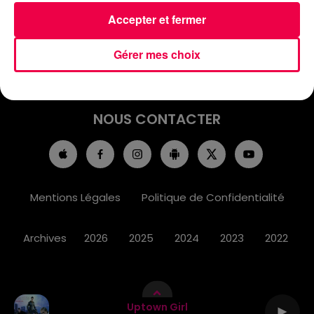
ACCUEIL
INFOS
EMISSIONS
Accepter et fermer
AGENDA
JEUX
PODCASTS
Gérer mes choix
CINÉMA
DIRECT VIDÉO
MAGNUM 80
NOUS CONTACTER
Mentions Légales
Politique de Confidentialité
Archives
2026
2025
2024
2023
2022
Uptown Girl