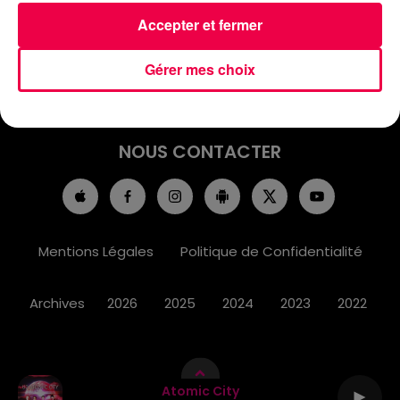
ACCUEIL
INFOS
EMISSIONS
Accepter et fermer
AGENDA
JEUX
PODCASTS
Gérer mes choix
CINÉMA
DIRECT VIDÉO
MAGNUM 80
NOUS CONTACTER
Mentions Légales
Politique de Confidentialité
Archives
2026
2025
2024
2023
2022
Atomic City