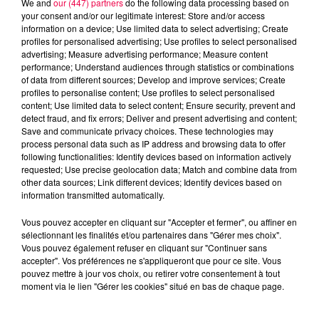
We and
our (447) partners
do the following data processing based on
your consent and/or our legitimate interest: Store and/or access
information on a device; Use limited data to select advertising; Create
profiles for personalised advertising; Use profiles to select personalised
advertising; Measure advertising performance; Measure content
performance; Understand audiences through statistics or combinations
of data from different sources; Develop and improve services; Create
profiles to personalise content; Use profiles to select personalised
content; Use limited data to select content; Ensure security, prevent and
detect fraud, and fix errors; Deliver and present advertising and content;
Save and communicate privacy choices. These technologies may
process personal data such as IP address and browsing data to offer
following functionalities: Identify devices based on information actively
requested; Use precise geolocation data; Match and combine data from
other data sources; Link different devices; Identify devices based on
podcasts/2023/12/astro-111223.mp3
information transmitted automatically.
Vous pouvez accepter en cliquant sur "Accepter et fermer", ou affiner en
sélectionnant les finalités et/ou partenaires dans "Gérer mes choix".
Vous pouvez également refuser en cliquant sur "Continuer sans
accepter". Vos préférences ne s'appliqueront que pour ce site. Vous
pouvez mettre à jour vos choix, ou retirer votre consentement à tout
moment via le lien "Gérer les cookies" situé en bas de chaque page.