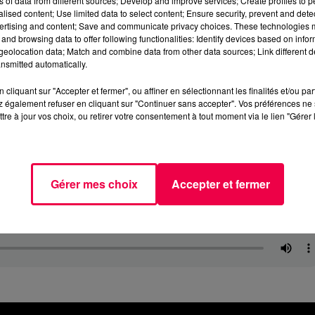
ns of data from different sources; Develop and improve services; Create profiles to 
alised content; Use limited data to select content; Ensure security, prevent and detect
ertising and content; Save and communicate privacy choices. These technologies
and browsing data to offer following functionalities: Identify devices based on infor
eolocation data; Match and combine data from other data sources; Link different de
nsmitted automatically.
cliquant sur "Accepter et fermer", ou affiner en sélectionnant les finalités et/ou pa
 également refuser en cliquant sur "Continuer sans accepter". Vos préférences ne 
tre à jour vos choix, ou retirer votre consentement à tout moment via le lien "Gérer 
Gérer mes choix
Accepter et fermer