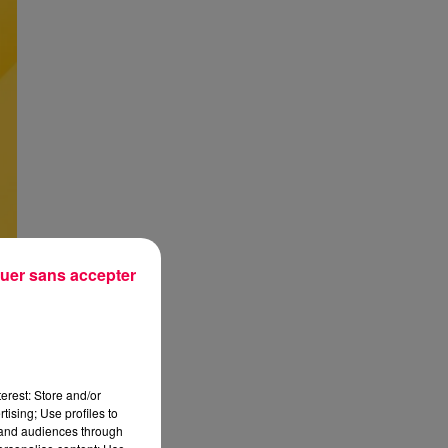
uer sans accepter
erest: Store and/or
tising; Use profiles to
tand audiences through