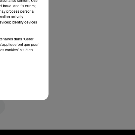
personalise content; Use
 fraud, and fix errors;
 may process personal
mation actively
vices; Identify devices
rtenaires dans "Gérer
s'appliqueront que pour
les cookies" situé en