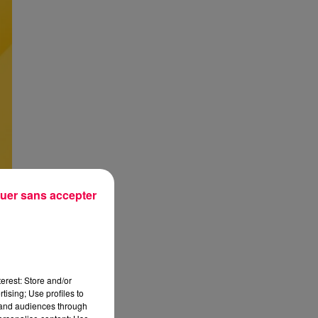
uer sans accepter
erest: Store and/or
tising; Use profiles to
tand audiences through