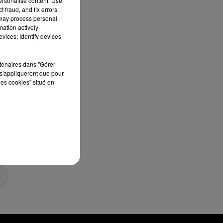
personalise content; Use
 fraud, and fix errors;
 may process personal
mation actively
vices; Identify devices
rtenaires dans "Gérer
s'appliqueront que pour
les cookies" situé en