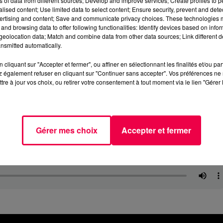
ns of data from different sources; Develop and improve services; Create profiles to 
alised content; Use limited data to select content; Ensure security, prevent and detect
ertising and content; Save and communicate privacy choices. These technologies
and browsing data to offer following functionalities: Identify devices based on infor
eolocation data; Match and combine data from other data sources; Link different de
nsmitted automatically.
cliquant sur "Accepter et fermer", ou affiner en sélectionnant les finalités et/ou pa
 également refuser en cliquant sur "Continuer sans accepter". Vos préférences ne 
tre à jour vos choix, ou retirer votre consentement à tout moment via le lien "Gérer 
Gérer mes choix
Accepter et fermer