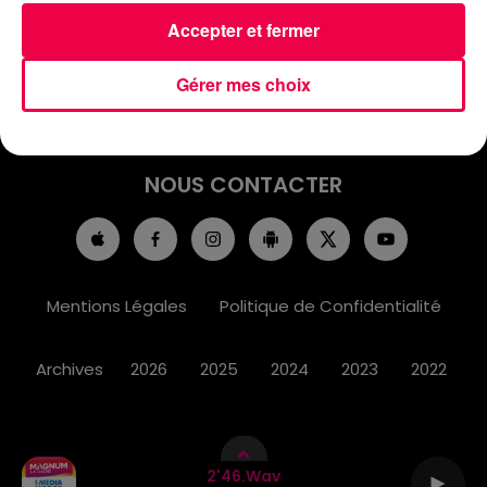
ACCUEIL
INFOS
EMISSIONS
Accepter et fermer
AGENDA
JEUX
PODCASTS
Gérer mes choix
CINÉMA
DIRECT VIDÉO
MAGNUM 80
NOUS CONTACTER
Mentions Légales
Politique de Confidentialité
Archives
2026
2025
2024
2023
2022
2'46.wav