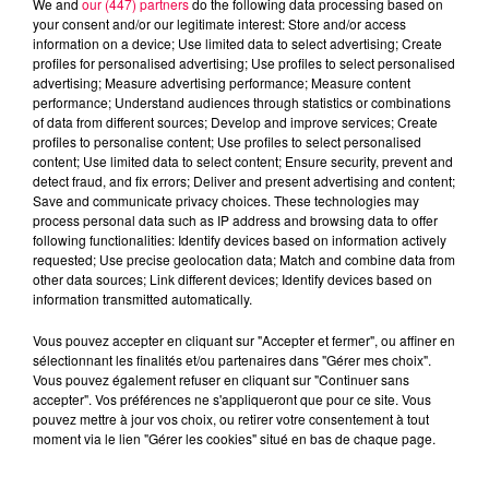
We and
our (447) partners
do the following data processing based on
your consent and/or our legitimate interest: Store and/or access
information on a device; Use limited data to select advertising; Create
profiles for personalised advertising; Use profiles to select personalised
advertising; Measure advertising performance; Measure content
performance; Understand audiences through statistics or combinations
of data from different sources; Develop and improve services; Create
profiles to personalise content; Use profiles to select personalised
content; Use limited data to select content; Ensure security, prevent and
detect fraud, and fix errors; Deliver and present advertising and content;
Save and communicate privacy choices. These technologies may
process personal data such as IP address and browsing data to offer
following functionalities: Identify devices based on information actively
requested; Use precise geolocation data; Match and combine data from
other data sources; Link different devices; Identify devices based on
podcasts/2023/02/ASTROTOP-200223.mp3
information transmitted automatically.
Vous pouvez accepter en cliquant sur "Accepter et fermer", ou affiner en
sélectionnant les finalités et/ou partenaires dans "Gérer mes choix".
Vous pouvez également refuser en cliquant sur "Continuer sans
accepter". Vos préférences ne s'appliqueront que pour ce site. Vous
pouvez mettre à jour vos choix, ou retirer votre consentement à tout
moment via le lien "Gérer les cookies" situé en bas de chaque page.