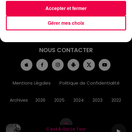
ACCUEIL
INFOS
EMISSIONS
Accepter et fermer
AGENDA
JEUX
PODCASTS
Gérer mes choix
CINÉMA
DIRECT VIDÉO
MAGNUM 80
NOUS CONTACTER
Mentions Légales
Politique de Confidentialité
Archives
2026
2025
2024
2023
2022
C'est À Qui Le Tour