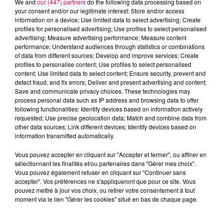
We and
our (447) partners
do the following data processing based on
your consent and/or our legitimate interest: Store and/or access
information on a device; Use limited data to select advertising; Create
profiles for personalised advertising; Use profiles to select personalised
advertising; Measure advertising performance; Measure content
performance; Understand audiences through statistics or combinations
of data from different sources; Develop and improve services; Create
profiles to personalise content; Use profiles to select personalised
content; Use limited data to select content; Ensure security, prevent and
detect fraud, and fix errors; Deliver and present advertising and content;
Save and communicate privacy choices. These technologies may
process personal data such as IP address and browsing data to offer
following functionalities: Identify devices based on information actively
requested; Use precise geolocation data; Match and combine data from
other data sources; Link different devices; Identify devices based on
podcasts/2023/04/ASTRO-240423.mp3
information transmitted automatically.
Vous pouvez accepter en cliquant sur "Accepter et fermer", ou affiner en
sélectionnant les finalités et/ou partenaires dans "Gérer mes choix".
Vous pouvez également refuser en cliquant sur "Continuer sans
accepter". Vos préférences ne s'appliqueront que pour ce site. Vous
pouvez mettre à jour vos choix, ou retirer votre consentement à tout
moment via le lien "Gérer les cookies" situé en bas de chaque page.