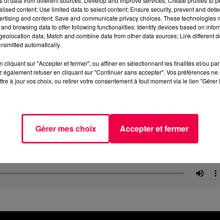
ns of data from different sources; Develop and improve services; Create profiles to 
alised content; Use limited data to select content; Ensure security, prevent and detect
ertising and content; Save and communicate privacy choices. These technologies
and browsing data to offer following functionalities: Identify devices based on infor
eolocation data; Match and combine data from other data sources; Link different de
nsmitted automatically.
cliquant sur "Accepter et fermer", ou affiner en sélectionnant les finalités et/ou pa
 également refuser en cliquant sur "Continuer sans accepter". Vos préférences ne 
tre à jour vos choix, ou retirer votre consentement à tout moment via le lien "Gérer 
Gérer mes choix
Accepter et fermer