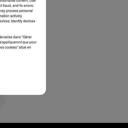
personalise content; Use
 fraud, and fix errors;
 may process personal
mation actively
vices; Identify devices
rtenaires dans "Gérer
s'appliqueront que pour
les cookies" situé en