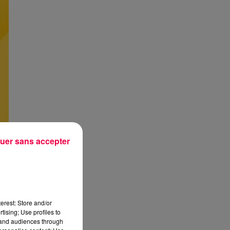
uer sans accepter
erest: Store and/or
tising; Use profiles to
tand audiences through