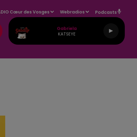
DIO Cœur des Vosges
Webradios
Podcasts
Gabriela
KATSEYE