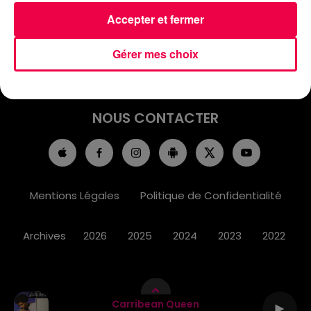
ACCUEIL
INFOS
EMISSIONS
Accepter et fermer
AGENDA
JEUX
PODCASTS
Gérer mes choix
CINÉMA
DIRECT VIDÉO
MAGNUM 80
NOUS CONTACTER
Mentions Légales
Politique de Confidentialité
Archives
2026
2025
2024
2023
2022
Carribean Queen