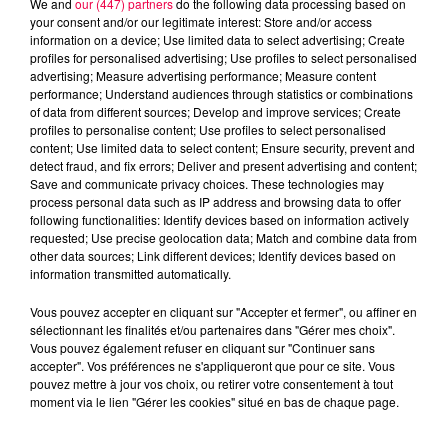
We and
our (447) partners
do the following data processing based on
your consent and/or our legitimate interest: Store and/or access
information on a device; Use limited data to select advertising; Create
profiles for personalised advertising; Use profiles to select personalised
advertising; Measure advertising performance; Measure content
performance; Understand audiences through statistics or combinations
of data from different sources; Develop and improve services; Create
profiles to personalise content; Use profiles to select personalised
content; Use limited data to select content; Ensure security, prevent and
detect fraud, and fix errors; Deliver and present advertising and content;
Save and communicate privacy choices. These technologies may
process personal data such as IP address and browsing data to offer
following functionalities: Identify devices based on information actively
requested; Use precise geolocation data; Match and combine data from
other data sources; Link different devices; Identify devices based on
podcasts/2024/03/astro040324.mp3
information transmitted automatically.
Vous pouvez accepter en cliquant sur "Accepter et fermer", ou affiner en
sélectionnant les finalités et/ou partenaires dans "Gérer mes choix".
Vous pouvez également refuser en cliquant sur "Continuer sans
accepter". Vos préférences ne s'appliqueront que pour ce site. Vous
pouvez mettre à jour vos choix, ou retirer votre consentement à tout
moment via le lien "Gérer les cookies" situé en bas de chaque page.