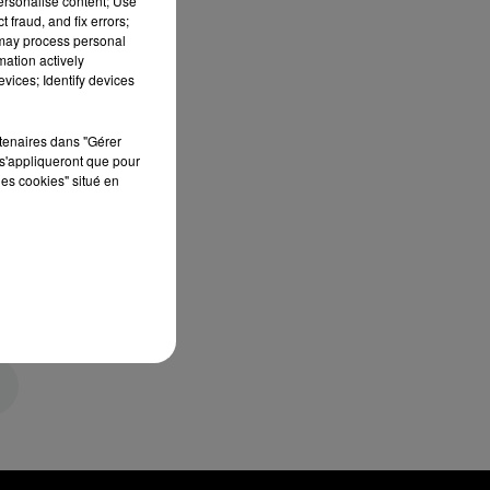
personalise content; Use
 fraud, and fix errors;
 may process personal
mation actively
vices; Identify devices
rtenaires dans "Gérer
s'appliqueront que pour
les cookies" situé en