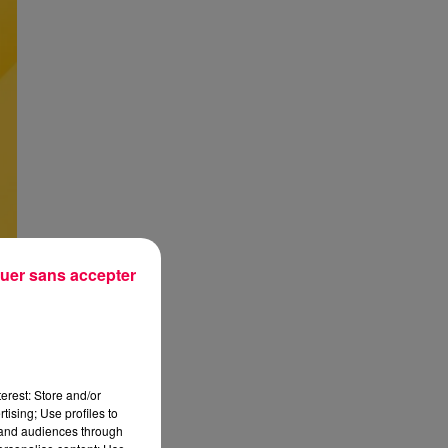
uer sans accepter
erest: Store and/or
tising; Use profiles to
tand audiences through