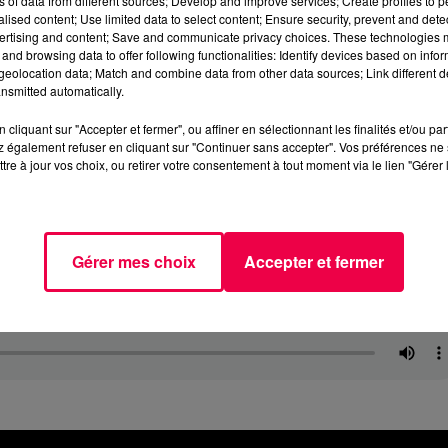
ns of data from different sources; Develop and improve services; Create profiles to 
alised content; Use limited data to select content; Ensure security, prevent and detect
ertising and content; Save and communicate privacy choices. These technologies
and browsing data to offer following functionalities: Identify devices based on infor
eolocation data; Match and combine data from other data sources; Link different de
nsmitted automatically.
cliquant sur "Accepter et fermer", ou affiner en sélectionnant les finalités et/ou pa
 également refuser en cliquant sur "Continuer sans accepter". Vos préférences ne 
tre à jour vos choix, ou retirer votre consentement à tout moment via le lien "Gérer 
Gérer mes choix
Accepter et fermer