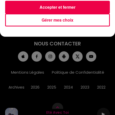
ACCUEIL
INFOS
EMISSIONS
Accepter et fermer
AGENDA
JEUX
PODCASTS
Gérer mes choix
CINÉMA
DIRECT VIDÉO
MAGNUM 80
NOUS CONTACTER
Mentions Légales
Politique de Confidentialité
Archives
2026
2025
2024
2023
2022
Eté Avec Toi