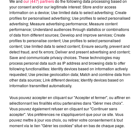
We and
our (447) partners
do the following data processing based on
your consent and/or our legitimate interest: Store and/or access
information on a device; Use limited data to select advertising; Create
profiles for personalised advertising; Use profiles to select personalised
advertising; Measure advertising performance; Measure content
performance; Understand audiences through statistics or combinations
of data from different sources; Develop and improve services; Create
profiles to personalise content; Use profiles to select personalised
content; Use limited data to select content; Ensure security, prevent and
detect fraud, and fix errors; Deliver and present advertising and content;
Save and communicate privacy choices. These technologies may
process personal data such as IP address and browsing data to offer
following functionalities: Identify devices based on information actively
requested; Use precise geolocation data; Match and combine data from
other data sources; Link different devices; Identify devices based on
podcasts/2023/01/ASTROTOP-090123.mp3
information transmitted automatically.
Vous pouvez accepter en cliquant sur "Accepter et fermer", ou affiner en
sélectionnant les finalités et/ou partenaires dans "Gérer mes choix".
Vous pouvez également refuser en cliquant sur "Continuer sans
accepter". Vos préférences ne s'appliqueront que pour ce site. Vous
pouvez mettre à jour vos choix, ou retirer votre consentement à tout
moment via le lien "Gérer les cookies" situé en bas de chaque page.