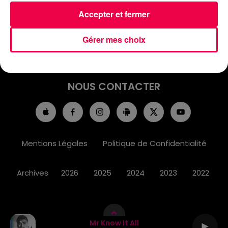
ACCUEIL
INFOS
EMISSIONS
Accepter et fermer
AGENDA
JEUX
PODCASTS
Gérer mes choix
CINÉMA
DIRECT VIDÉO
MAGNUM 80
NOUS CONTACTER
Mentions Légales
Politique de Confidentialité
Archives
2026
2025
2024
2023
2022
Mr Know It All