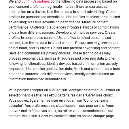
We and
our (447) partners
do the following data processing based on
your consent and/or our legitimate interest: Store and/or access
information on a device; Use limited data to select advertising; Create
profiles for personalised advertising; Use profiles to select personalised
advertising; Measure advertising performance; Measure content
performance; Understand audiences through statistics or combinations
of data from different sources; Develop and improve services; Create
profiles to personalise content; Use profiles to select personalised
content; Use limited data to select content; Ensure security, prevent and
detect fraud, and fix errors; Deliver and present advertising and content;
Save and communicate privacy choices. These technologies may
process personal data such as IP address and browsing data to offer
following functionalities: Identify devices based on information actively
requested; Use precise geolocation data; Match and combine data from
other data sources; Link different devices; Identify devices based on
podcasts/2023/12/astro-121223.mp3
information transmitted automatically.
Vous pouvez accepter en cliquant sur "Accepter et fermer", ou affiner en
sélectionnant les finalités et/ou partenaires dans "Gérer mes choix".
Vous pouvez également refuser en cliquant sur "Continuer sans
accepter". Vos préférences ne s'appliqueront que pour ce site. Vous
pouvez mettre à jour vos choix, ou retirer votre consentement à tout
moment via le lien "Gérer les cookies" situé en bas de chaque page.