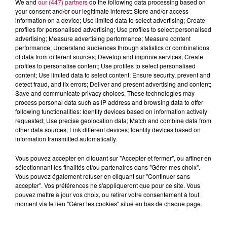
We and
our (447) partners
do the following data processing based on
your consent and/or our legitimate interest: Store and/or access
information on a device; Use limited data to select advertising; Create
profiles for personalised advertising; Use profiles to select personalised
advertising; Measure advertising performance; Measure content
performance; Understand audiences through statistics or combinations
of data from different sources; Develop and improve services; Create
profiles to personalise content; Use profiles to select personalised
content; Use limited data to select content; Ensure security, prevent and
detect fraud, and fix errors; Deliver and present advertising and content;
Save and communicate privacy choices. These technologies may
process personal data such as IP address and browsing data to offer
following functionalities: Identify devices based on information actively
requested; Use precise geolocation data; Match and combine data from
other data sources; Link different devices; Identify devices based on
podcasts/2023/03/210323-ASTRO.mp3
information transmitted automatically.
Vous pouvez accepter en cliquant sur "Accepter et fermer", ou affiner en
sélectionnant les finalités et/ou partenaires dans "Gérer mes choix".
Vous pouvez également refuser en cliquant sur "Continuer sans
accepter". Vos préférences ne s'appliqueront que pour ce site. Vous
pouvez mettre à jour vos choix, ou retirer votre consentement à tout
moment via le lien "Gérer les cookies" situé en bas de chaque page.