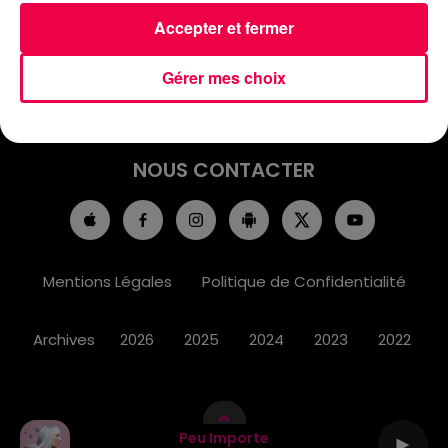
ACCUEIL
INFOS
EMISSIONS
Accepter et fermer
AGENDA
JEUX
PODCASTS
Gérer mes choix
CINÉMA
DIRECT VIDÉO
MAGNUM 80
NOUS CONTACTER
Mentions Légales
Politique de Confidentialité
Archives
2026
2025
2024
2023
2022
Peu Importe