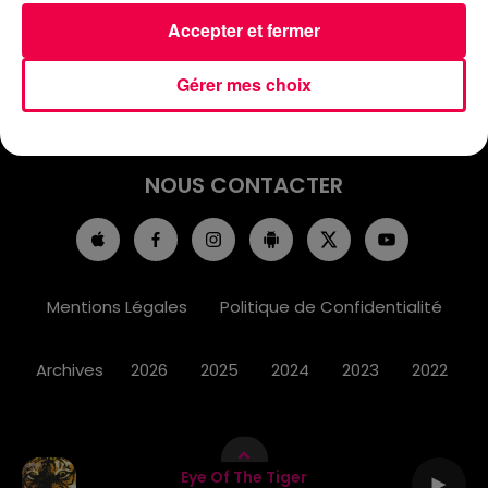
ACCUEIL
INFOS
EMISSIONS
Accepter et fermer
AGENDA
JEUX
PODCASTS
Gérer mes choix
CINÉMA
DIRECT VIDÉO
MAGNUM 80
NOUS CONTACTER
Mentions Légales
Politique de Confidentialité
Archives
2026
2025
2024
2023
2022
Eye Of The Tiger