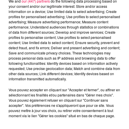
We and
our (447) partners
do the following data processing based on
your consent and/or our legitimate interest: Store and/or access
information on a device; Use limited data to select advertising; Create
profiles for personalised advertising; Use profiles to select personalised
advertising; Measure advertising performance; Measure content
performance; Understand audiences through statistics or combinations
of data from different sources; Develop and improve services; Create
profiles to personalise content; Use profiles to select personalised
content; Use limited data to select content; Ensure security, prevent and
detect fraud, and fix errors; Deliver and present advertising and content;
Save and communicate privacy choices. These technologies may
process personal data such as IP address and browsing data to offer
following functionalities: Identify devices based on information actively
requested; Use precise geolocation data; Match and combine data from
other data sources; Link different devices; Identify devices based on
podcasts/2023/11/ASTRO-211123.mp3
information transmitted automatically.
Vous pouvez accepter en cliquant sur "Accepter et fermer", ou affiner en
sélectionnant les finalités et/ou partenaires dans "Gérer mes choix".
Vous pouvez également refuser en cliquant sur "Continuer sans
accepter". Vos préférences ne s'appliqueront que pour ce site. Vous
pouvez mettre à jour vos choix, ou retirer votre consentement à tout
moment via le lien "Gérer les cookies" situé en bas de chaque page.