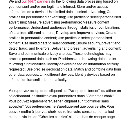
We and
our (447) partners
do the following data processing based on
your consent and/or our legitimate interest: Store and/or access
information on a device; Use limited data to select advertising; Create
profiles for personalised advertising; Use profiles to select personalised
advertising; Measure advertising performance; Measure content
performance; Understand audiences through statistics or combinations
of data from different sources; Develop and improve services; Create
profiles to personalise content; Use profiles to select personalised
content; Use limited data to select content; Ensure security, prevent and
detect fraud, and fix errors; Deliver and present advertising and content;
Save and communicate privacy choices. These technologies may
process personal data such as IP address and browsing data to offer
following functionalities: Identify devices based on information actively
requested; Use precise geolocation data; Match and combine data from
other data sources; Link different devices; Identify devices based on
podcasts/2023/06/astro-270623.mp3
information transmitted automatically.
Vous pouvez accepter en cliquant sur "Accepter et fermer", ou affiner en
sélectionnant les finalités et/ou partenaires dans "Gérer mes choix".
Vous pouvez également refuser en cliquant sur "Continuer sans
accepter". Vos préférences ne s'appliqueront que pour ce site. Vous
pouvez mettre à jour vos choix, ou retirer votre consentement à tout
moment via le lien "Gérer les cookies" situé en bas de chaque page.