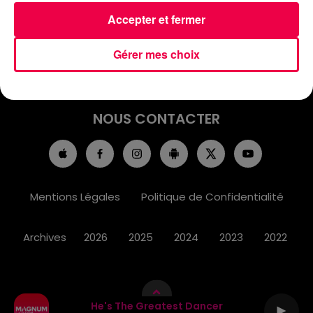
ACCUEIL
INFOS
EMISSIONS
Accepter et fermer
AGENDA
JEUX
PODCASTS
Gérer mes choix
CINÉMA
DIRECT VIDÉO
MAGNUM 80
NOUS CONTACTER
Mentions Légales
Politique de Confidentialité
Archives
2026
2025
2024
2023
2022
He's The Greatest Dancer